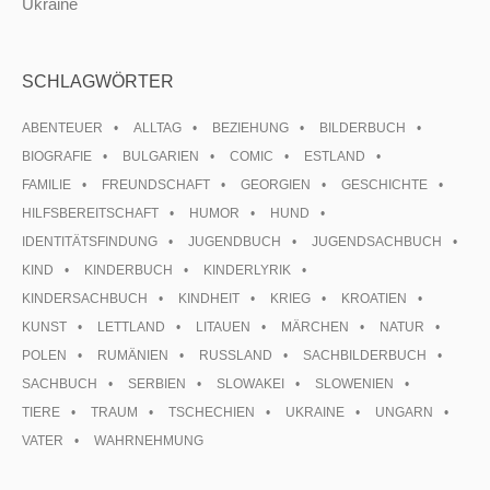
Ukraine
SCHLAGWÖRTER
ABENTEUER
ALLTAG
BEZIEHUNG
BILDERBUCH
BIOGRAFIE
BULGARIEN
COMIC
ESTLAND
FAMILIE
FREUNDSCHAFT
GEORGIEN
GESCHICHTE
HILFSBEREITSCHAFT
HUMOR
HUND
IDENTITÄTSFINDUNG
JUGENDBUCH
JUGENDSACHBUCH
KIND
KINDERBUCH
KINDERLYRIK
KINDERSACHBUCH
KINDHEIT
KRIEG
KROATIEN
KUNST
LETTLAND
LITAUEN
MÄRCHEN
NATUR
POLEN
RUMÄNIEN
RUSSLAND
SACHBILDERBUCH
SACHBUCH
SERBIEN
SLOWAKEI
SLOWENIEN
TIERE
TRAUM
TSCHECHIEN
UKRAINE
UNGARN
VATER
WAHRNEHMUNG