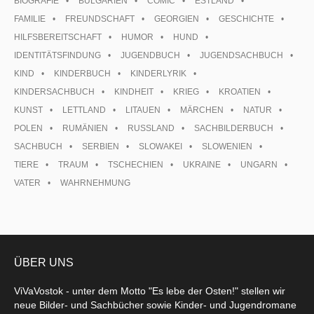
BIOGRAFIE
BULGARIEN
COMIC
ESTLAND
FAMILIE
FREUNDSCHAFT
GEORGIEN
GESCHICHTE
HILFSBEREITSCHAFT
HUMOR
HUND
IDENTITÄTSFINDUNG
JUGENDBUCH
JUGENDSACHBUCH
KIND
KINDERBUCH
KINDERLYRIK
KINDERSACHBUCH
KINDHEIT
KRIEG
KROATIEN
KUNST
LETTLAND
LITAUEN
MÄRCHEN
NATUR
POLEN
RUMÄNIEN
RUSSLAND
SACHBILDERBUCH
SACHBUCH
SERBIEN
SLOWAKEI
SLOWENIEN
TIERE
TRAUM
TSCHECHIEN
UKRAINE
UNGARN
VATER
WAHRNEHMUNG
ÜBER UNS
ViVaVostok - unter dem Motto "Es lebe der Osten!" stellen wir
neue Bilder- und Sachbücher sowie Kinder- und Jugendromane