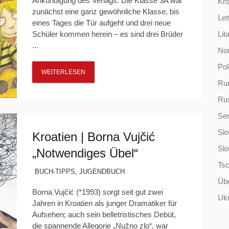
Ankündigung des Verlags: Die Klasse 3A war
Kro
zunächst eine ganz gewöhnliche Klasse, bis
Let
eines Tages die Tür aufgeht und drei neue
Schüler kommen herein – es sind drei Brüder
Lit
...
No
Po
WEITERLESEN
Ru
Ru
Ser
Slo
Kroatien | Borna Vujčić
Sl
„Notwendiges Übel“
Ts
BUCH-TIPPS
,
JUGENDBUCH
Übe
Borna Vujčić (*1993) sorgt seit gut zwei
Ukr
Jahren in Kroatien als junger Dramatiker für
Aufsehen; auch sein belletristisches Debüt,
die spannende Allegorie „Nužno zlo“, war