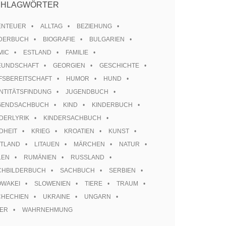
CHLAGWÖRTER
ENTEUER
ALLTAG
BEZIEHUNG
LDERBUCH
BIOGRAFIE
BULGARIEN
MIC
ESTLAND
FAMILIE
EUNDSCHAFT
GEORGIEN
GESCHICHTE
FSBEREITSCHAFT
HUMOR
HUND
NTITÄTSFINDUNG
JUGENDBUCH
GENDSACHBUCH
KIND
KINDERBUCH
DERLYRIK
KINDERSACHBUCH
DHEIT
KRIEG
KROATIEN
KUNST
TTLAND
LITAUEN
MÄRCHEN
NATUR
LEN
RUMÄNIEN
RUSSLAND
CHBILDERBUCH
SACHBUCH
SERBIEN
OWAKEI
SLOWENIEN
TIERE
TRAUM
CHECHIEN
UKRAINE
UNGARN
TER
WAHRNEHMUNG