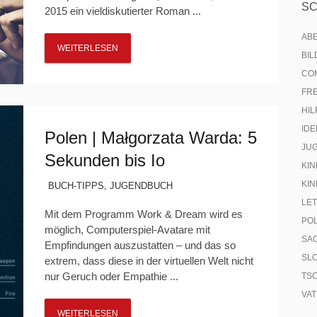
S
2015 ein vieldiskutierter Roman ...
AB
WEITERLESEN
BI
CO
FR
HIL
IDE
Polen | Małgorzata Warda: 5
JU
Sekunden bis Io
KIN
KIN
BUCH-TIPPS
,
JUGENDBUCH
LE
Mit dem Programm Work & Dream wird es
PO
möglich, Computerspiel-Avatare mit
SA
Empfindungen auszustatten – und das so
SL
extrem, dass diese in der virtuellen Welt nicht
nur Geruch oder Empathie ...
TS
VA
WEITERLESEN