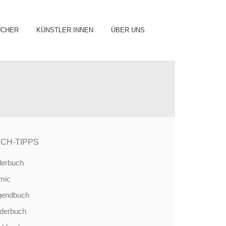
ip
ÜCHER
KÜNSTLER:INNEN
ÜBER UNS
ntent
CH-TIPPS
derbuch
mic
gendbuch
nderbuch