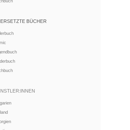
chbuch
ERSETZTE BÜCHER
derbuch
mic
gendbuch
nderbuch
chbuch
NSTLER:INNEN
garien
land
orgien