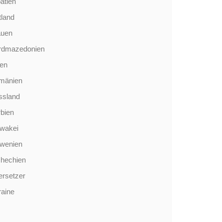
atien
tland
auen
rdmazedonien
len
mänien
ssland
bien
wakei
owenien
chechien
rsetzer
aine