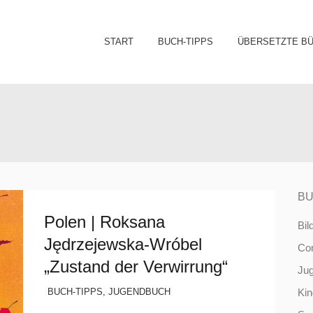
Sk
START
BUCH-TIPPS
ÜBERSETZTE B
to
co
BU
Polen | Roksana
Bil
Jędrzejewska-Wróbel
Co
„Zustand der Verwirrung“
Ju
BUCH-TIPPS
,
JUGENDBUCH
Ki