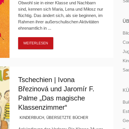
Sa
Obwohl sie in einer Klasse und Nachbarn
sind, kennen sich Maria, Lena und Miłosz nur
flüchtig. Das ändert sich, als sie beginnen, im
ÜB
Rahmen ihrer außerschulischen Aktivitäten
ehrenamtlich in ...
Bil
Co
WEITERLESEN
Ju
Ki
Sa
Tschechien | Ivona
Březinová und Jaromír F.
KÜ
Palme „Das magische
Bul
Klassenzimmer“
Est
KINDERBUCH
,
ÜBERSETZTE BÜCHER
Ge