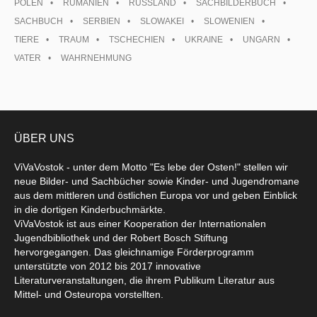
POLEN
RUMÄNIEN
RUSSLAND
SACHBILDERBUCH
SACHBUCH
SERBIEN
SLOWAKEI
SLOWENIEN
TIERE
TRAUM
TSCHECHIEN
UKRAINE
UNGARN
VATER
WAHRNEHMUNG
ÜBER UNS
ViVaVostok - unter dem Motto "Es lebe der Osten!" stellen wir
neue Bilder- und Sachbücher sowie Kinder- und Jugendromane
aus dem mittleren und östlichen Europa vor und geben Einblick
in die dortigen Kinderbuchmärkte.
ViVaVostok ist aus einer Kooperation der Internationalen
Jugendbibliothek und der Robert Bosch Stiftung
hervorgegangen. Das gleichnamige Förderprogramm
unterstützte von 2012 bis 2017 innovative
Literaturveranstaltungen, die ihrem Publikum Literatur aus
Mittel- und Osteuropa vorstellten.