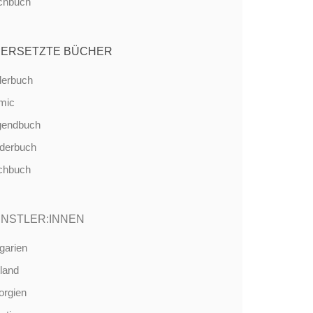
chbuch
ERSETZTE BÜCHER
derbuch
mic
gendbuch
nderbuch
chbuch
NSTLER:INNEN
garien
land
orgien