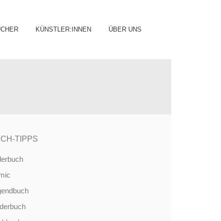
ip
ÜCHER
KÜNSTLER:INNEN
ÜBER UNS
ntent
CH-TIPPS
derbuch
mic
gendbuch
nderbuch