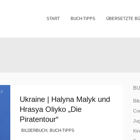
Sk
START
BUCH-TIPPS
ÜBERSETZTE B
to
co
BU
Ukraine | Halyna Malyk und
Bil
Hrasya Oliyko „Die
Co
Piratentour“
Ju
BILDERBUCH
,
BUCH-TIPPS
Ki