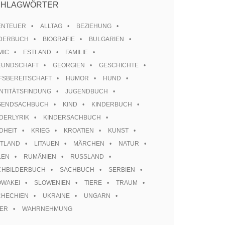
CHLAGWÖRTER
ENTEUER
ALLTAG
BEZIEHUNG
LDERBUCH
BIOGRAFIE
BULGARIEN
MIC
ESTLAND
FAMILIE
EUNDSCHAFT
GEORGIEN
GESCHICHTE
FSBEREITSCHAFT
HUMOR
HUND
NTITÄTSFINDUNG
JUGENDBUCH
GENDSACHBUCH
KIND
KINDERBUCH
DERLYRIK
KINDERSACHBUCH
DHEIT
KRIEG
KROATIEN
KUNST
TTLAND
LITAUEN
MÄRCHEN
NATUR
LEN
RUMÄNIEN
RUSSLAND
CHBILDERBUCH
SACHBUCH
SERBIEN
OWAKEI
SLOWENIEN
TIERE
TRAUM
CHECHIEN
UKRAINE
UNGARN
TER
WAHRNEHMUNG