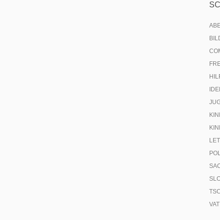
S
AB
BI
CO
FR
HIL
IDE
JU
KIN
KIN
LE
PO
SA
SL
TS
VA