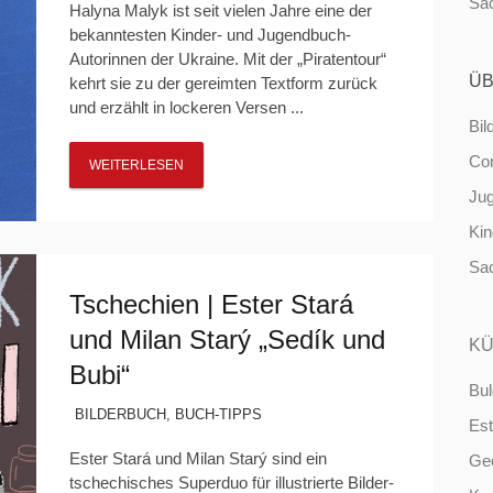
Sa
Halyna Malyk ist seit vielen Jahre eine der
bekanntesten Kinder- und Jugendbuch-
Autorinnen der Ukraine. Mit der „Piratentour“
ÜB
kehrt sie zu der gereimten Textform zurück
und erzählt in lockeren Versen ...
Bil
Co
WEITERLESEN
Ju
Ki
Sa
Tschechien | Ester Stará
und Milan Starý „Sedík und
KÜ
Bubi“
Bul
BILDERBUCH
,
BUCH-TIPPS
Est
Ester Stará und Milan Starý sind ein
Ge
tschechisches Superduo für illustrierte Bilder-