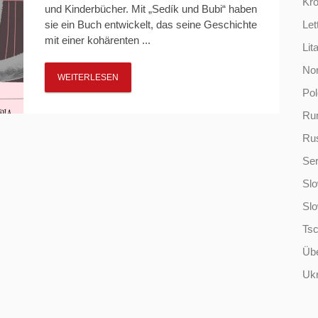
Kro
und Kinderbücher. Mit „Sedík und Bubi“ haben
sie ein Buch entwickelt, das seine Geschichte
Let
mit einer kohärenten ...
Lit
No
WEITERLESEN
Po
Ru
Ru
Ser
Slo
Sl
Ts
Übe
Ukr