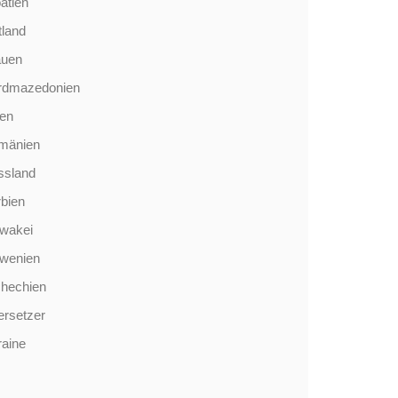
atien
tland
auen
rdmazedonien
len
mänien
ssland
bien
wakei
owenien
chechien
rsetzer
aine