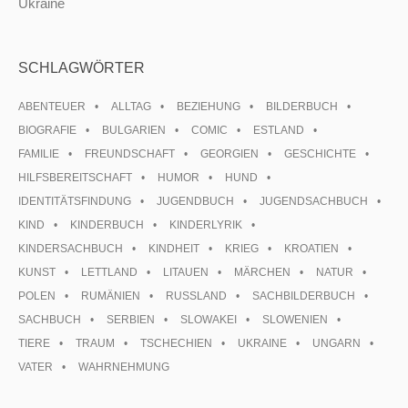
Ukraine
SCHLAGWÖRTER
ABENTEUER
ALLTAG
BEZIEHUNG
BILDERBUCH
BIOGRAFIE
BULGARIEN
COMIC
ESTLAND
FAMILIE
FREUNDSCHAFT
GEORGIEN
GESCHICHTE
HILFSBEREITSCHAFT
HUMOR
HUND
IDENTITÄTSFINDUNG
JUGENDBUCH
JUGENDSACHBUCH
KIND
KINDERBUCH
KINDERLYRIK
KINDERSACHBUCH
KINDHEIT
KRIEG
KROATIEN
KUNST
LETTLAND
LITAUEN
MÄRCHEN
NATUR
POLEN
RUMÄNIEN
RUSSLAND
SACHBILDERBUCH
SACHBUCH
SERBIEN
SLOWAKEI
SLOWENIEN
TIERE
TRAUM
TSCHECHIEN
UKRAINE
UNGARN
VATER
WAHRNEHMUNG