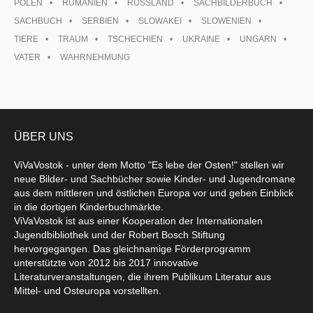
POLEN
RUMÄNIEN
RUSSLAND
SACHBILDERBUCH
SACHBUCH
SERBIEN
SLOWAKEI
SLOWENIEN
TIERE
TRAUM
TSCHECHIEN
UKRAINE
UNGARN
VATER
WAHRNEHMUNG
ÜBER UNS
ViVaVostok - unter dem Motto "Es lebe der Osten!" stellen wir
neue Bilder- und Sachbücher sowie Kinder- und Jugendromane
aus dem mittleren und östlichen Europa vor und geben Einblick
in die dortigen Kinderbuchmärkte.
ViVaVostok ist aus einer Kooperation der Internationalen
Jugendbibliothek und der Robert Bosch Stiftung
hervorgegangen. Das gleichnamige Förderprogramm
unterstützte von 2012 bis 2017 innovative
Literaturveranstaltungen, die ihrem Publikum Literatur aus
Mittel- und Osteuropa vorstellten.