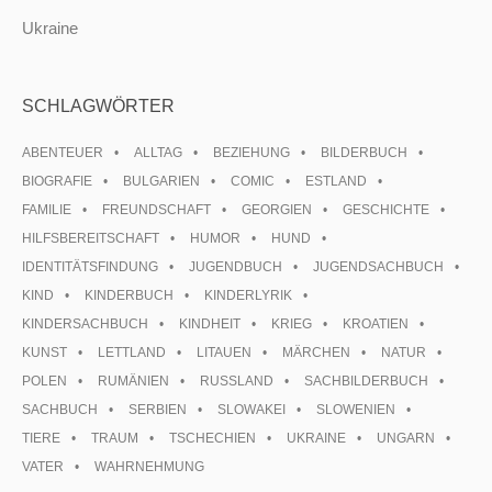
Ukraine
SCHLAGWÖRTER
ABENTEUER
ALLTAG
BEZIEHUNG
BILDERBUCH
BIOGRAFIE
BULGARIEN
COMIC
ESTLAND
FAMILIE
FREUNDSCHAFT
GEORGIEN
GESCHICHTE
HILFSBEREITSCHAFT
HUMOR
HUND
IDENTITÄTSFINDUNG
JUGENDBUCH
JUGENDSACHBUCH
KIND
KINDERBUCH
KINDERLYRIK
KINDERSACHBUCH
KINDHEIT
KRIEG
KROATIEN
KUNST
LETTLAND
LITAUEN
MÄRCHEN
NATUR
POLEN
RUMÄNIEN
RUSSLAND
SACHBILDERBUCH
SACHBUCH
SERBIEN
SLOWAKEI
SLOWENIEN
TIERE
TRAUM
TSCHECHIEN
UKRAINE
UNGARN
VATER
WAHRNEHMUNG