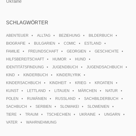
Ukraine
SCHLAGWÖRTER
ABENTEUER
ALLTAG
BEZIEHUNG
BILDERBUCH
BIOGRAFIE
BULGARIEN
COMIC
ESTLAND
FAMILIE
FREUNDSCHAFT
GEORGIEN
GESCHICHTE
HILFSBEREITSCHAFT
HUMOR
HUND
IDENTITÄTSFINDUNG
JUGENDBUCH
JUGENDSACHBUCH
KIND
KINDERBUCH
KINDERLYRIK
KINDERSACHBUCH
KINDHEIT
KRIEG
KROATIEN
KUNST
LETTLAND
LITAUEN
MÄRCHEN
NATUR
POLEN
RUMÄNIEN
RUSSLAND
SACHBILDERBUCH
SACHBUCH
SERBIEN
SLOWAKEI
SLOWENIEN
TIERE
TRAUM
TSCHECHIEN
UKRAINE
UNGARN
VATER
WAHRNEHMUNG