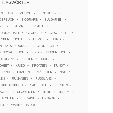
CHLAGWÖRTER
ENTEUER
ALLTAG
BEZIEHUNG
LDERBUCH
BIOGRAFIE
BULGARIEN
MIC
ESTLAND
FAMILIE
EUNDSCHAFT
GEORGIEN
GESCHICHTE
FSBEREITSCHAFT
HUMOR
HUND
NTITÄTSFINDUNG
JUGENDBUCH
GENDSACHBUCH
KIND
KINDERBUCH
DERLYRIK
KINDERSACHBUCH
DHEIT
KRIEG
KROATIEN
KUNST
TTLAND
LITAUEN
MÄRCHEN
NATUR
LEN
RUMÄNIEN
RUSSLAND
CHBILDERBUCH
SACHBUCH
SERBIEN
OWAKEI
SLOWENIEN
TIERE
TRAUM
CHECHIEN
UKRAINE
UNGARN
TER
WAHRNEHMUNG