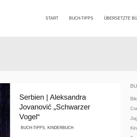
Sk
START
BUCH-TIPPS
ÜBERSETZTE B
to
co
BU
Serbien | Aleksandra
Bil
Jovanović „Schwarzer
Co
Vogel“
Ju
BUCH-TIPPS
,
KINDERBUCH
Ki