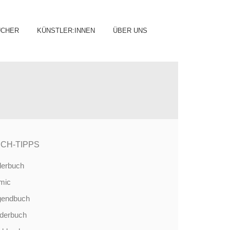
ip
ÜCHER
KÜNSTLER:INNEN
ÜBER UNS
ntent
CH-TIPPS
derbuch
mic
gendbuch
nderbuch