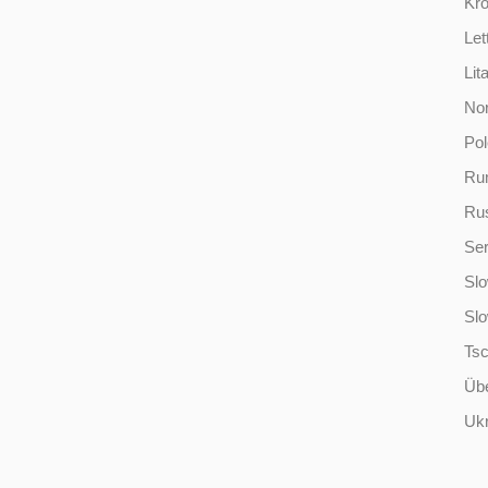
Kro
Let
Lit
No
Po
Ru
Ru
Ser
Slo
Sl
Ts
Übe
Ukr