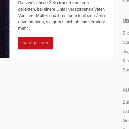
Sa
Die zwölfjährige Želja trauert um ihren
geliebten, bei einem Unfall verstorbenen Vater.
Von ihrer Mutter und ihrer Tante fühlt sich Želja
ÜB
unverstanden, sie grenzt sich ab und verbringt
mehr ...
Bil
Co
WEITERLESEN
Ju
Ki
Sa
KÜ
Bul
Est
Ge