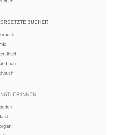
chbuch
ERSETZTE BÜCHER
derbuch
mic
gendbuch
nderbuch
chbuch
NSTLER:INNEN
garien
land
orgien