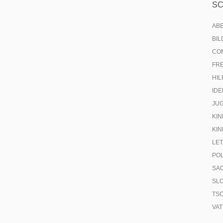
S
AB
BI
CO
FR
HIL
IDE
JU
KIN
KIN
LE
PO
SA
SL
TS
VA