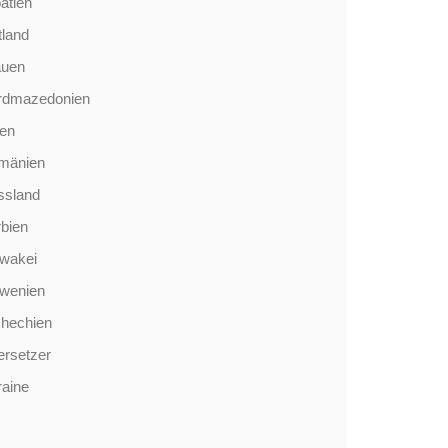
atien
tland
auen
rdmazedonien
len
mänien
ssland
bien
wakei
owenien
chechien
rsetzer
aine