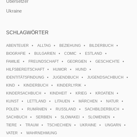
Übersetzer
Ukraine
SCHLAGWÖRTER
ABENTEUER
ALLTAG
BEZIEHUNG
BILDERBUCH
BIOGRAFIE
BULGARIEN
COMIC
ESTLAND
FAMILIE
FREUNDSCHAFT
GEORGIEN
GESCHICHTE
HILFSBEREITSCHAFT
HUMOR
HUND
IDENTITÄTSFINDUNG
JUGENDBUCH
JUGENDSACHBUCH
KIND
KINDERBUCH
KINDERLYRIK
KINDERSACHBUCH
KINDHEIT
KRIEG
KROATIEN
KUNST
LETTLAND
LITAUEN
MÄRCHEN
NATUR
POLEN
RUMÄNIEN
RUSSLAND
SACHBILDERBUCH
SACHBUCH
SERBIEN
SLOWAKEI
SLOWENIEN
TIERE
TRAUM
TSCHECHIEN
UKRAINE
UNGARN
VATER
WAHRNEHMUNG