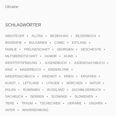
Ukraine
SCHLAGWÖRTER
ABENTEUER
ALLTAG
BEZIEHUNG
BILDERBUCH
BIOGRAFIE
BULGARIEN
COMIC
ESTLAND
FAMILIE
FREUNDSCHAFT
GEORGIEN
GESCHICHTE
HILFSBEREITSCHAFT
HUMOR
HUND
IDENTITÄTSFINDUNG
JUGENDBUCH
JUGENDSACHBUCH
KIND
KINDERBUCH
KINDERLYRIK
KINDERSACHBUCH
KINDHEIT
KRIEG
KROATIEN
KUNST
LETTLAND
LITAUEN
MÄRCHEN
NATUR
POLEN
RUMÄNIEN
RUSSLAND
SACHBILDERBUCH
SACHBUCH
SERBIEN
SLOWAKEI
SLOWENIEN
TIERE
TRAUM
TSCHECHIEN
UKRAINE
UNGARN
VATER
WAHRNEHMUNG