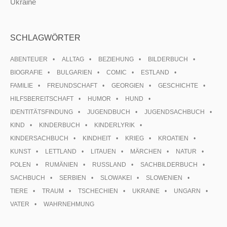
Ukraine
SCHLAGWÖRTER
ABENTEUER
ALLTAG
BEZIEHUNG
BILDERBUCH
BIOGRAFIE
BULGARIEN
COMIC
ESTLAND
FAMILIE
FREUNDSCHAFT
GEORGIEN
GESCHICHTE
HILFSBEREITSCHAFT
HUMOR
HUND
IDENTITÄTSFINDUNG
JUGENDBUCH
JUGENDSACHBUCH
KIND
KINDERBUCH
KINDERLYRIK
KINDERSACHBUCH
KINDHEIT
KRIEG
KROATIEN
KUNST
LETTLAND
LITAUEN
MÄRCHEN
NATUR
POLEN
RUMÄNIEN
RUSSLAND
SACHBILDERBUCH
SACHBUCH
SERBIEN
SLOWAKEI
SLOWENIEN
TIERE
TRAUM
TSCHECHIEN
UKRAINE
UNGARN
VATER
WAHRNEHMUNG