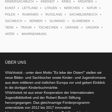
KINDERSACHBUCH
KINDHEIT
KRIEG
KROATIEN
KUNST
LETTLAND
LITAUEN
MÄRCHEN
NATUR
POLEN
RUMÄNIEN
RUSSLAND
SACHBILDERBUCH
SACHBUCH
SERBIEN
SLOWAKEI
SLOWENIEN
TIERE
TRAUM
TSCHECHIEN
UKRAINE
UNGARN
VATER
WAHRNEHMUNG
ÜBER UNS
ViVaVostok - unter dem Motto "Es lebe der Osten!" stellen wir
neue Bilder- und Sachbücher sowie Kinder- und Jugendromane
aus dem mittleren und östlichen Europa vor und geben Einblick
in die dortigen Kinderbuchmärkte.
ViVaVostok ist aus einer Kooperation der Internationalen
Jugendbibliothek und der Robert Bosch Stiftung
hervorgegangen. Das gleichnamige Förderprogramm
unterstützte von 2012 bis 2017 innovative