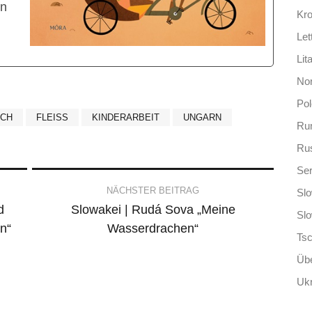
en
Kro
Let
Lit
No
Po
UCH
FLEISS
KINDERARBEIT
UNGARN
Ru
Ru
Ser
NÄCHSTER BEITRAG
Slo
d
Slowakei | Rudá Sova „Meine
Sl
n“
Wasserdrachen“
Ts
Übe
Ukr