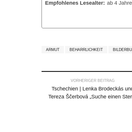
Empfohlenes Lesealter:
ab 4 Jahr
ARMUT
BEHARRLICHKEIT
BILDERB
Post
VORHERIGER BEITRAG
Tschechien | Lenka Brodeckás un
navigation
Tereza Ščerbová „Suche einen Ster