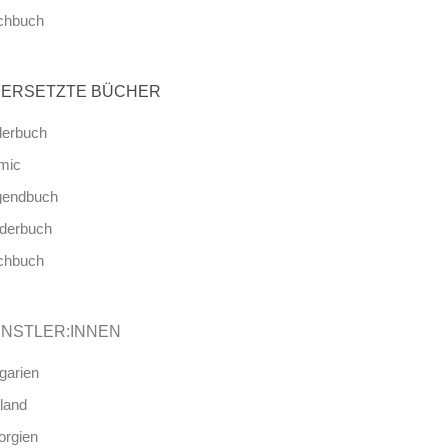
chbuch
ERSETZTE BÜCHER
derbuch
mic
gendbuch
nderbuch
chbuch
NSTLER:INNEN
garien
land
orgien