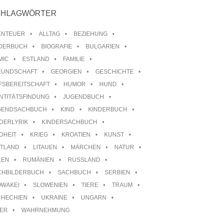
CHLAGWÖRTER
ENTEUER
ALLTAG
BEZIEHUNG
LDERBUCH
BIOGRAFIE
BULGARIEN
MIC
ESTLAND
FAMILIE
EUNDSCHAFT
GEORGIEN
GESCHICHTE
FSBEREITSCHAFT
HUMOR
HUND
NTITÄTSFINDUNG
JUGENDBUCH
GENDSACHBUCH
KIND
KINDERBUCH
DERLYRIK
KINDERSACHBUCH
DHEIT
KRIEG
KROATIEN
KUNST
TTLAND
LITAUEN
MÄRCHEN
NATUR
LEN
RUMÄNIEN
RUSSLAND
CHBILDERBUCH
SACHBUCH
SERBIEN
OWAKEI
SLOWENIEN
TIERE
TRAUM
CHECHIEN
UKRAINE
UNGARN
TER
WAHRNEHMUNG