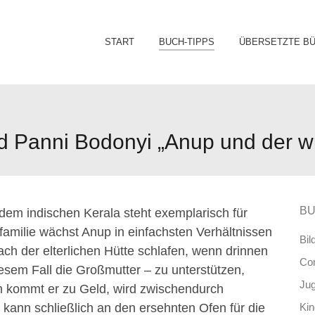
Sk
START
BUCH-TIPPS
ÜBERSETZTE B
to
co
d Panni Bodonyi „Anup und der 
BU
em indischen Kerala steht exemplarisch für
familie wächst Anup in einfachsten Verhältnissen
Bil
h der elterlichen Hütte schlafen, wenn drinnen
Co
diesem Fall die Großmutter – zu unterstützen,
Ju
m kommt er zu Geld, wird zwischendurch
 kann schließlich an den ersehnten Ofen für die
Ki