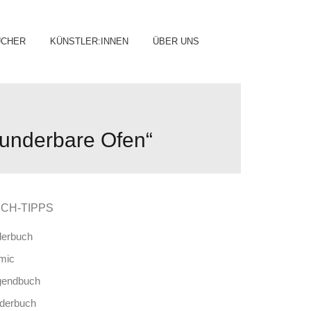
ip
ÜCHER
KÜNSTLER:INNEN
ÜBER UNS
ntent
wunderbare Ofen“
CH-TIPPS
derbuch
mic
gendbuch
nderbuch