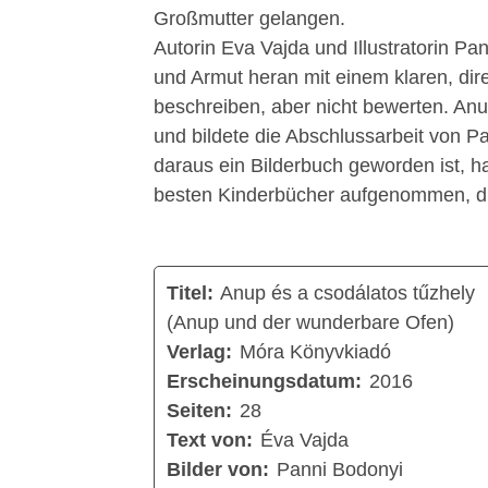
Großmutter gelangen.
Autorin Eva Vajda und Illustratorin P
und Armut heran mit einem klaren, dir
beschreiben, aber nicht bewerten. An
und bildete die Abschlussarbeit von 
daraus ein Bilderbuch geworden ist, ha
besten Kinderbücher aufgenommen, di
Titel:
Anup és a csodálatos tűzhely
(Anup und der wunderbare Ofen)
Verlag:
Móra Könyvkiadó
Erscheinungsdatum:
2016
Seiten:
28
Text von:
Éva Vajda
Bilder von:
Panni Bodonyi