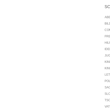
S
AB
BI
CO
FR
HIL
IDE
JU
KIN
KIN
LE
PO
SA
SL
TS
VA