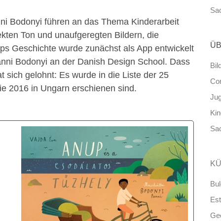
Sa
anni Bodonyi führen an das Thema Kinderarbeit
ekten Ton und unaufgeregten Bildern, die
ÜB
ups Geschichte wurde zunächst als App entwickelt
Panni Bodonyi an der Danish Design School. Dass
Bil
t sich gelohnt: Es wurde in die Liste der 25
Co
e 2016 in Ungarn erschienen sind.
Ju
Ki
Sa
KÜ
Bul
Est
Ge