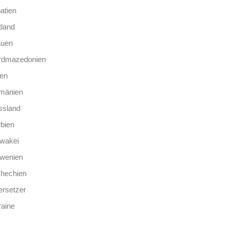
atien
tland
auen
rdmazedonien
len
mänien
ssland
bien
wakei
owenien
chechien
rsetzer
aine