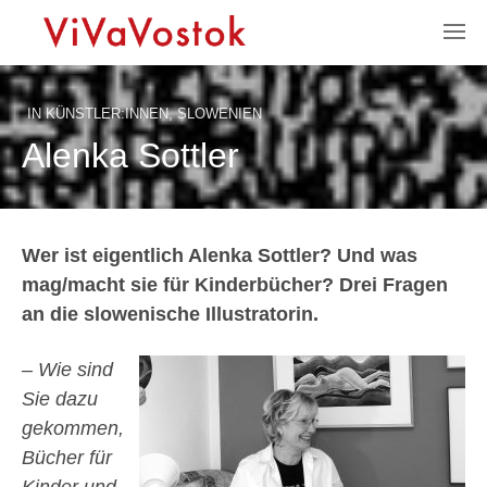
IN
KÜNSTLER:INNEN
,
SLOWENIEN
Alenka Sottler
Wer ist eigentlich Alenka Sottler? Und was
mag/macht sie für Kinderbücher? Drei Fragen
an die slowenische Illustratorin.
– Wie sind
Sie dazu
gekommen,
Bücher für