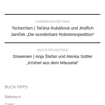
Post
VORHERIGER BEITRAG
Tschechien | Taťána Rubášová und Jindřich
navigation
Janíček „Die wunderbare Roboterexpedition“
NÄCHSTER BEITRAG
Slowenien | Anja Štefan und Alenka Sottler
„Krümel aus dem Mäusetal“
BUCH-TIPPS
Bilderbuch
Comic