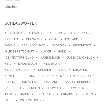
Ukraine
SCHLAGWÖRTER
ABENTEUER
ALLTAG
BEZIEHUNG
BILDERBUCH
BIOGRAFIE
BULGARIEN
COMIC
ESTLAND
FAMILIE
FREUNDSCHAFT
GEORGIEN
GESCHICHTE
HILFSBEREITSCHAFT
HUMOR
HUND
IDENTITÄTSFINDUNG
JUGENDBUCH
JUGENDSACHBUCH
KIND
KINDERBUCH
KINDERLYRIK
KINDERSACHBUCH
KINDHEIT
KRIEG
KROATIEN
KUNST
LETTLAND
LITAUEN
MÄRCHEN
NATUR
POLEN
RUMÄNIEN
RUSSLAND
SACHBILDERBUCH
SACHBUCH
SERBIEN
SLOWAKEI
SLOWENIEN
TIERE
TRAUM
TSCHECHIEN
UKRAINE
UNGARN
VATER
WAHRNEHMUNG