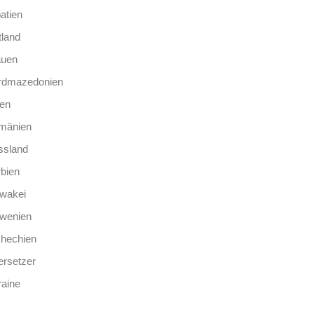
atien
tland
auen
rdmazedonien
len
mänien
ssland
bien
wakei
owenien
chechien
rsetzer
aine