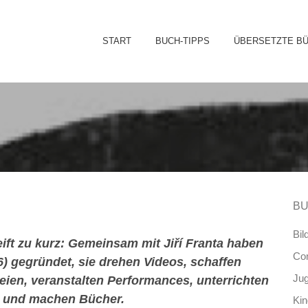
Sk
START
BUCH-TIPPS
ÜBERSETZTE B
to
co
BU
Bil
reift zu kurz: Gemeinsam mit Jiří Franta haben
Co
) gegründet, sie drehen Videos, schaffen
Ju
ien, veranstalten Performances, unterrichten
g, und machen Bücher.
Ki