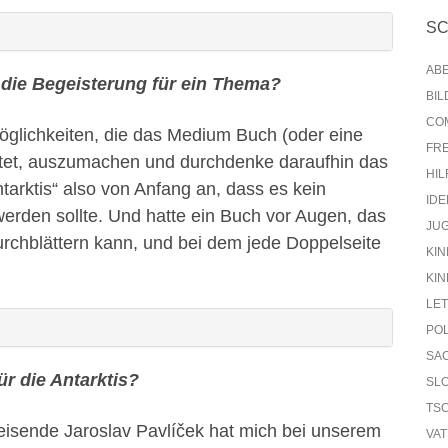
S
AB
 die Begeisterung für ein Thema?
BI
CO
Möglichkeiten, die das Medium Buch (oder eine
FR
etet, auszumachen und durchdenke daraufhin das
HIL
ntarktis“ also von Anfang an, dass es kein
IDE
werden sollte. Und hatte ein Buch vor Augen, das
JU
rchblättern kann, und bei dem jede Doppelseite
KIN
KIN
LE
PO
SA
r die Antarktis?
SL
TS
eisende Jaroslav Pavlíček hat mich bei unserem
VA