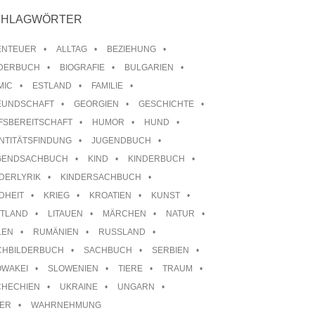
CHLAGWÖRTER
ENTEUER
ALLTAG
BEZIEHUNG
LDERBUCH
BIOGRAFIE
BULGARIEN
MIC
ESTLAND
FAMILIE
EUNDSCHAFT
GEORGIEN
GESCHICHTE
FSBEREITSCHAFT
HUMOR
HUND
NTITÄTSFINDUNG
JUGENDBUCH
GENDSACHBUCH
KIND
KINDERBUCH
DERLYRIK
KINDERSACHBUCH
DHEIT
KRIEG
KROATIEN
KUNST
TTLAND
LITAUEN
MÄRCHEN
NATUR
LEN
RUMÄNIEN
RUSSLAND
CHBILDERBUCH
SACHBUCH
SERBIEN
OWAKEI
SLOWENIEN
TIERE
TRAUM
CHECHIEN
UKRAINE
UNGARN
TER
WAHRNEHMUNG