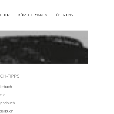
ip
ÜCHER
KÜNSTLER:INNEN
ÜBER UNS
ntent
CH-TIPPS
derbuch
mic
gendbuch
nderbuch