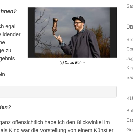
Sa
ichnen?
ch egal –
ÜB
Bildender
Bil
ine
Co
ge zu
rgebnis
Ju
(c) David Böhm
Ki
in.
Sa
KÜ
den?
Bul
Est
ganz offensichtlich habe ich den Blickwinkel im
Ge
ls Kind war die Vorstellung von einem Künstler