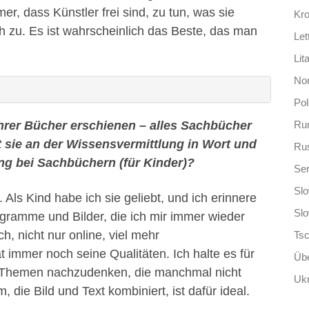
er, dass Künstler frei sind, zu tun, was sie
Kro
ch zu. Es ist wahrscheinlich das Beste, das man
Let
Lit
No
Po
Ihrer Bücher erschienen – alles Sachbücher
Ru
zt sie an der Wissensvermittlung in Wort und
Ru
ung bei Sachbüchern (für Kinder)?
Ser
Slo
. Als Kind habe ich sie geliebt, und ich erinnere
Sl
ramme und Bilder, die ich mir immer wieder
h, nicht nur online, viel mehr
Ts
 immer noch seine Qualitäten. Ich halte es für
Übe
r Themen nachzudenken, die manchmal nicht
Ukr
 die Bild und Text kombiniert, ist dafür ideal.