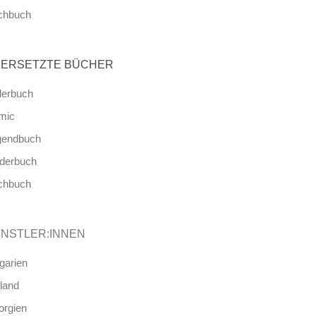
chbuch
ERSETZTE BÜCHER
derbuch
mic
gendbuch
nderbuch
chbuch
NSTLER:INNEN
garien
land
orgien