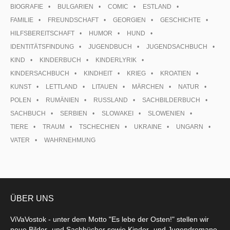
BIOGRAFIE
BULGARIEN
COMIC
ESTLAND
FAMILIE
FREUNDSCHAFT
GEORGIEN
GESCHICHTE
HILFSBEREITSCHAFT
HUMOR
HUND
IDENTITÄTSFINDUNG
JUGENDBUCH
JUGENDSACHBUCH
KIND
KINDERBUCH
KINDERLYRIK
KINDERSACHBUCH
KINDHEIT
KRIEG
KROATIEN
KUNST
LETTLAND
LITAUEN
MÄRCHEN
NATUR
POLEN
RUMÄNIEN
RUSSLAND
SACHBILDERBUCH
SACHBUCH
SERBIEN
SLOWAKEI
SLOWENIEN
TIERE
TRAUM
TSCHECHIEN
UKRAINE
UNGARN
VATER
WAHRNEHMUNG
ÜBER UNS
ViVaVostok - unter dem Motto "Es lebe der Osten!" stellen wir
neue Bilder- und Sachbücher sowie Kinder- und Jugendromane