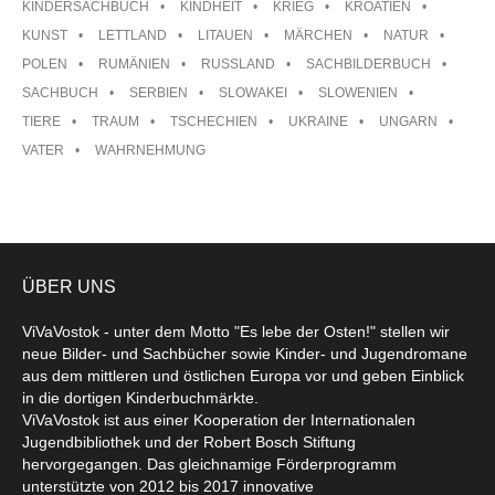
KINDERSACHBUCH
KINDHEIT
KRIEG
KROATIEN
KUNST
LETTLAND
LITAUEN
MÄRCHEN
NATUR
POLEN
RUMÄNIEN
RUSSLAND
SACHBILDERBUCH
SACHBUCH
SERBIEN
SLOWAKEI
SLOWENIEN
TIERE
TRAUM
TSCHECHIEN
UKRAINE
UNGARN
VATER
WAHRNEHMUNG
ÜBER UNS
ViVaVostok - unter dem Motto "Es lebe der Osten!" stellen wir
neue Bilder- und Sachbücher sowie Kinder- und Jugendromane
aus dem mittleren und östlichen Europa vor und geben Einblick
in die dortigen Kinderbuchmärkte.
ViVaVostok ist aus einer Kooperation der Internationalen
Jugendbibliothek und der Robert Bosch Stiftung
hervorgegangen. Das gleichnamige Förderprogramm
unterstützte von 2012 bis 2017 innovative