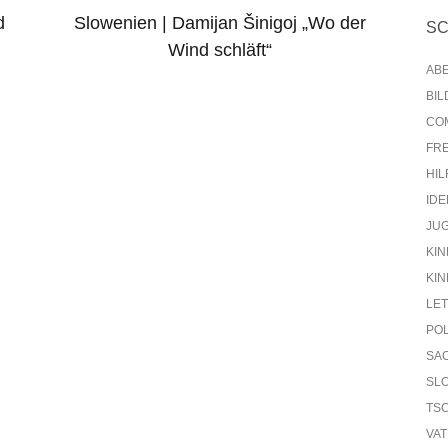
d
Slowenien | Damijan Šinigoj „Wo der
S
Wind schläft“
AB
BI
CO
FR
HIL
IDE
JU
KIN
KIN
LE
PO
SA
SL
TS
VA