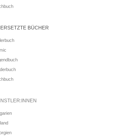
chbuch
ERSETZTE BÜCHER
derbuch
mic
gendbuch
nderbuch
chbuch
NSTLER:INNEN
garien
land
orgien