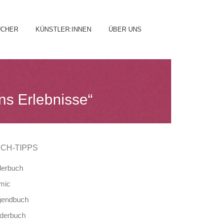
ip
ÜCHER
KÜNSTLER:INNEN
ÜBER UNS
ntent
ans Erlebnisse“
CH-TIPPS
derbuch
mic
gendbuch
nderbuch