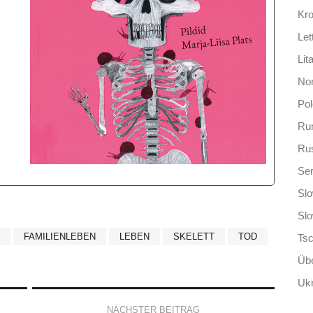
Kro
Let
Lit
No
Po
Ru
Ru
Ser
Slo
Sl
FAMILIENLEBEN
LEBEN
SKELETT
TOD
Ts
Übe
Ukr
NÄCHSTER BEITRAG