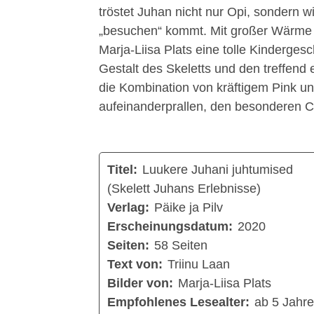
tröstet Juhan nicht nur Opi, sondern w
„besuchen“ kommt. Mit großer Wärme 
Marja-Liisa Plats eine tolle Kinderges
Gestalt des Skeletts und den treffen
die Kombination von kräftigem Pink und 
aufeinanderprallen, den besonderen 
Titel:
Luukere Juhani juhtumised
(Skelett Juhans Erlebnisse)
Verlag:
Päike ja Pilv
Erscheinungsdatum:
2020
Seiten:
58 Seiten
Text von:
Triinu Laan
Bilder von:
Marja-Liisa Plats
Empfohlenes Lesealter:
ab 5 Jahr