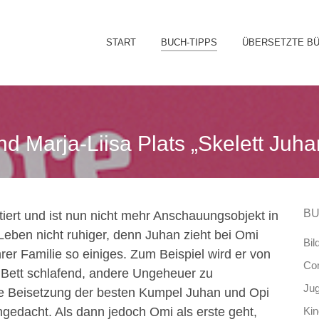
Sk
START
BUCH-TIPPS
ÜBERSETZTE B
to
co
nd Marja-Liisa Plats „Skelett Juh
BU
tiert und ist nun nicht mehr Anschauungsobjekt in
Leben nicht ruhiger, denn Juhan zieht bei Omi
Bil
hrer Familie so einiges. Zum Beispiel wird er von
Co
 Bett schlafend, andere Ungeheuer zu
Ju
re Beisetzung der besten Kumpel Juhan und Opi
edacht. Als dann jedoch Omi als erste geht,
Ki