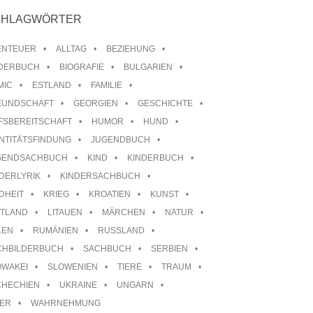
CHLAGWÖRTER
ENTEUER
ALLTAG
BEZIEHUNG
LDERBUCH
BIOGRAFIE
BULGARIEN
MIC
ESTLAND
FAMILIE
EUNDSCHAFT
GEORGIEN
GESCHICHTE
FSBEREITSCHAFT
HUMOR
HUND
NTITÄTSFINDUNG
JUGENDBUCH
GENDSACHBUCH
KIND
KINDERBUCH
DERLYRIK
KINDERSACHBUCH
DHEIT
KRIEG
KROATIEN
KUNST
TTLAND
LITAUEN
MÄRCHEN
NATUR
LEN
RUMÄNIEN
RUSSLAND
CHBILDERBUCH
SACHBUCH
SERBIEN
OWAKEI
SLOWENIEN
TIERE
TRAUM
CHECHIEN
UKRAINE
UNGARN
TER
WAHRNEHMUNG