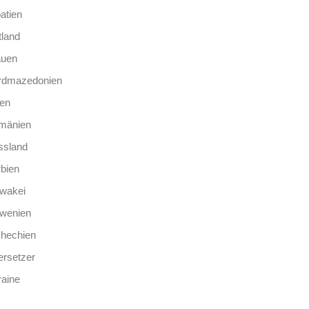
atien
tland
auen
rdmazedonien
len
mänien
ssland
bien
wakei
owenien
chechien
rsetzer
aine