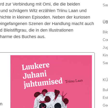
ird zur Verbindung mit Omi, die die beiden
Sa
und schrägem Witz erzählen Triinu Laan und
chichte in kleinen Episoden. Neben der kuriosen
ÜB
d eingefangenen Szenen der Handlung macht auch
Bleistiftgrau, die in den Illustrationen
Bil
Charme des Buches aus.
Co
Ju
Ki
Sa
KÜ
Bul
Est
en
Ge