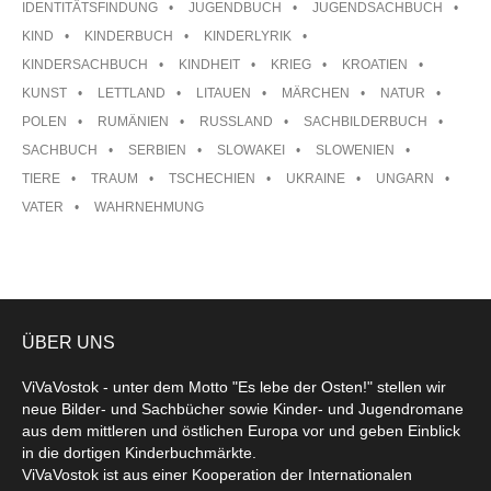
IDENTITÄTSFINDUNG
JUGENDBUCH
JUGENDSACHBUCH
KIND
KINDERBUCH
KINDERLYRIK
KINDERSACHBUCH
KINDHEIT
KRIEG
KROATIEN
KUNST
LETTLAND
LITAUEN
MÄRCHEN
NATUR
POLEN
RUMÄNIEN
RUSSLAND
SACHBILDERBUCH
SACHBUCH
SERBIEN
SLOWAKEI
SLOWENIEN
TIERE
TRAUM
TSCHECHIEN
UKRAINE
UNGARN
VATER
WAHRNEHMUNG
ÜBER UNS
ViVaVostok - unter dem Motto "Es lebe der Osten!" stellen wir
neue Bilder- und Sachbücher sowie Kinder- und Jugendromane
aus dem mittleren und östlichen Europa vor und geben Einblick
in die dortigen Kinderbuchmärkte.
ViVaVostok ist aus einer Kooperation der Internationalen