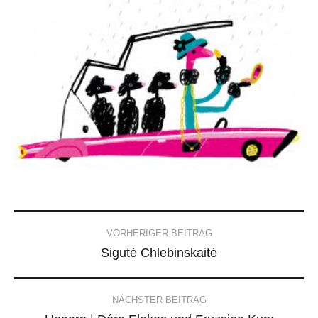
Post
VORHERIGER BEITRAG
Sigutė Chlebinskaitė
navigation
NÄCHSTER BEITRAG