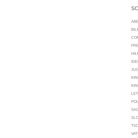
S
AB
BI
CO
FR
HIL
IDE
JU
KIN
KIN
LE
PO
SA
SL
TS
VA