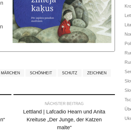
on
Kro
Let
Lit
en
No
Po
Ru
Ru
Ser
MÄRCHEN
SCHÖNHEIT
SCHUTZ
ZEICHNEN
Slo
Sl
Ts
NÄCHSTER BEITRAG
Übe
Lettland | Lafcadio Hearn und Anita
Ukr
n“
Kreituse „Der Junge, der Katzen
malte“