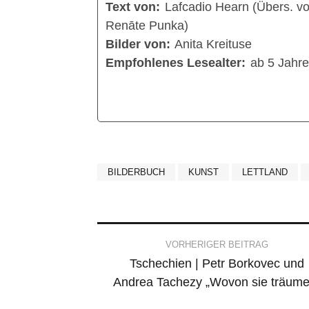
Text von:
Lafcadio Hearn (Übers. v
Renāte Punka)
Bilder von:
Anita Kreituse
Empfohlenes Lesealter:
ab 5 Jahr
BILDERBUCH
KUNST
LETTLAND
Post
VORHERIGER BEITRAG
Tschechien | Petr Borkovec und
navigation
Andrea Tachezy „Wovon sie träume