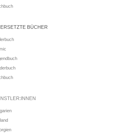
chbuch
ERSETZTE BÜCHER
derbuch
mic
gendbuch
nderbuch
chbuch
NSTLER:INNEN
garien
land
orgien