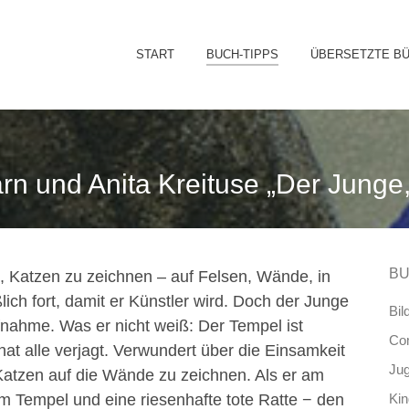
Sk
START
BUCH-TIPPS
ÜBERSETZTE B
to
co
arn und Anita Kreituse „Der Junge
BU
s, Katzen zu zeichnen – auf Felsen, Wände, in
lich fort, damit er Künstler wird. Doch der Junge
Bil
nahme. Was er nicht weiß: Der Tempel ist
Co
at alle verjagt. Verwundert über die Einsamkeit
Ju
Katzen auf die Wände zu zeichnen. Als er am
im Tempel und eine riesenhafte tote Ratte − den
Ki