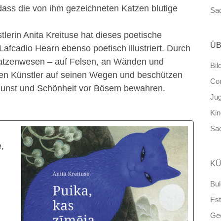
 dass die von ihm gezeichneten Katzen blutige
Sa
lerin Anita Kreituse hat dieses poetische
ÜB
fcadio Hearn ebenso poetisch illustriert. Durch
Katzenwesen – auf Felsen, an Wänden und
Bil
ngen Künstler auf seinen Wegen und beschützen
Co
)Kunst und Schönheit vor Bösem bewahren.
Ju
Ki
Sa
,
KÜ
Bul
Est
Ge