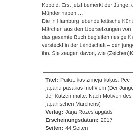
Kobold. Erst jetzt bemerkt der Junge,
Münder haben …
Die in Hamburg lebende lettische Künst
Märchen aus den Übersetzungen von La
das gesamte Buch begleiten riesige 
versteckt in der Landschaft – den ju
ihn. Sie zeugen davon, wie (Zeichen
Titel:
Puika, kas zīmēja kaķus. Pēc
japāņu pasakas motīviem (Der Junge
der Katzen malte. Nach Motiven des
japanischen Märchens)
Verlag:
Jāņa Rozes apgāds
Erscheinungsdatum:
2017
Seiten:
44 Seiten