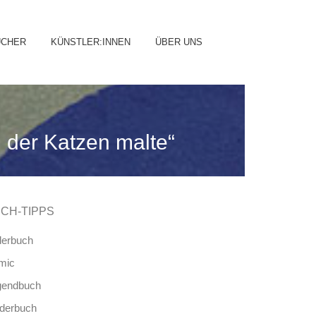
ip
ÜCHER
KÜNSTLER:INNEN
ÜBER UNS
ntent
, der Katzen malte“
CH-TIPPS
derbuch
mic
gendbuch
nderbuch