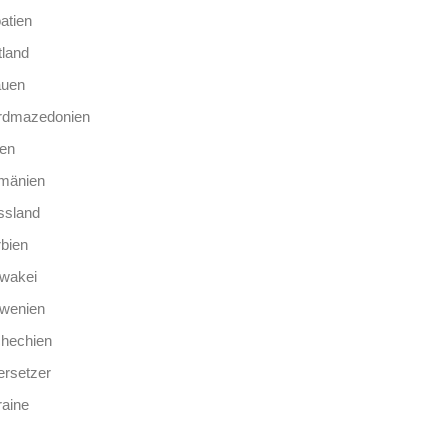
atien
tland
auen
rdmazedonien
len
mänien
ssland
bien
wakei
owenien
chechien
rsetzer
aine