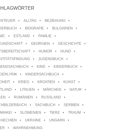
CHLAGWÖRTER
ENTEUER
ALLTAG
BEZIEHUNG
LDERBUCH
BIOGRAFIE
BULGARIEN
MIC
ESTLAND
FAMILIE
EUNDSCHAFT
GEORGIEN
GESCHICHTE
FSBEREITSCHAFT
HUMOR
HUND
NTITÄTSFINDUNG
JUGENDBUCH
GENDSACHBUCH
KIND
KINDERBUCH
DERLYRIK
KINDERSACHBUCH
DHEIT
KRIEG
KROATIEN
KUNST
TTLAND
LITAUEN
MÄRCHEN
NATUR
LEN
RUMÄNIEN
RUSSLAND
CHBILDERBUCH
SACHBUCH
SERBIEN
OWAKEI
SLOWENIEN
TIERE
TRAUM
CHECHIEN
UKRAINE
UNGARN
TER
WAHRNEHMUNG