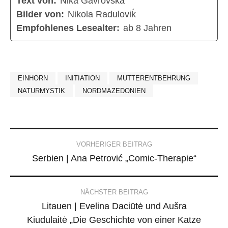
Text von:
Nika Gavrovska
Bilder von:
Nikola Raduloviḱ
Empfohlenes Lesealter:
ab 8 Jahren
EINHORN
INITIATION
MUTTERENTBEHRUNG
NATURMYSTIK
NORDMAZEDONIEN
Post
VORHERIGER BEITRAG
Serbien | Ana Petrović „Comic-Therapie“
navigation
NÄCHSTER BEITRAG
Litauen | Evelina Daciūtė und Aušra
Kiudulaitė „Die Geschichte von einer Katze