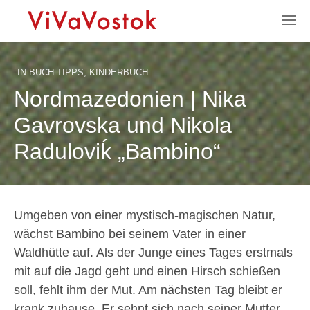
IN
BUCH-TIPPS
,
KINDERBUCH
Nordmazedonien | Nika
Gavrovska und Nikola
Raduloviḱ „Bambino“
Umgeben von einer mystisch-magischen Natur,
wächst Bambino bei seinem Vater in einer
Waldhütte auf. Als der Junge eines Tages erstmals
mit auf die Jagd geht und einen Hirsch schießen
soll, fehlt ihm der Mut. Am nächsten Tag bleibt er
krank zuhause. Er sehnt sich nach seiner Mutter.