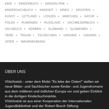
KIND
KINDERBUCH
KINDERLYRIK
KINDERSACHBUCH
KINDHEIT
KRIEG
KROATIEN
KUNST
LETTLAND
LITAUEN
MÄRCHEN
NATUR
POLEN
RUMÄNIEN
RUSSLAND
SACHBILDERBUCH
SACHBUCH
SERBIEN
SLOWAKEI
SLOWENIEN
TIERE
TRAUM
TSCHECHIEN
UKRAINE
UNGARN
VATER
WAHRNEHMUNG
ÜBER UNS
ViVaVostok - unter dem Motto "Es lebe der Osten!" stellen wir
neue Bilder- und Sachbücher sowie Kinder- und Jugendromane
aus dem mittleren und östlichen Europa vor und geben Einblick
in die dortigen Kinderbuchmärkte.
ViVaVostok ist aus einer Kooperation der Internationalen
Jugendbibliothek und der Robert Bosch Stiftung