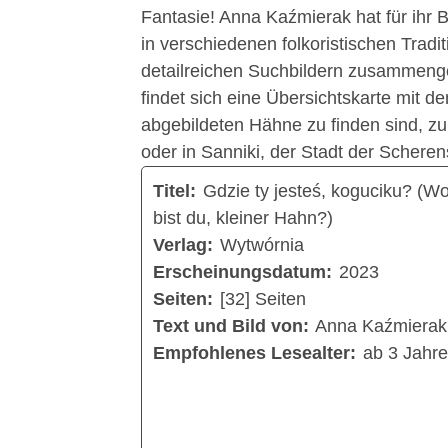
Fantasie! Anna Kaźmierak hat für ihr 
in verschiedenen folkoristischen Tradi
detailreichen Suchbildern zusammeng
findet sich eine Übersichtskarte mit d
abgebildeten Hähne zu finden sind, zum
oder in Sanniki, der Stadt der Scheren
Titel:
Gdzie ty jesteś, koguciku? (W
bist du, kleiner Hahn?)
Verlag:
Wytwórnia
Erscheinungsdatum:
2023
Seiten:
[32] Seiten
Text und Bild von:
Anna Kaźmierak
Empfohlenes Lesealter:
ab 3 Jahr