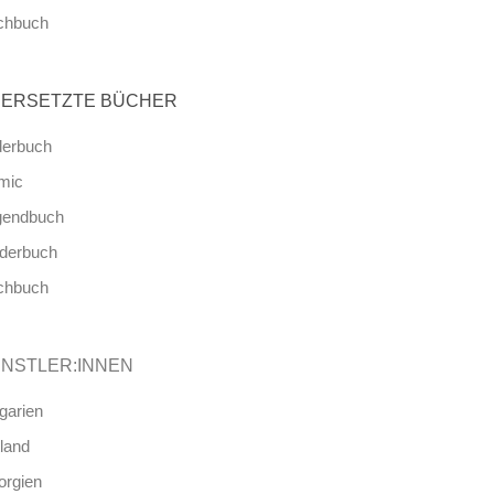
chbuch
ERSETZTE BÜCHER
derbuch
mic
gendbuch
nderbuch
chbuch
NSTLER:INNEN
garien
land
orgien