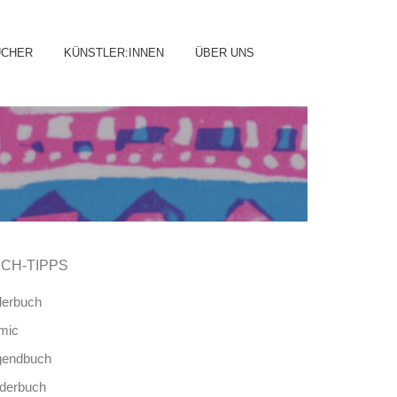
ip
ÜCHER
KÜNSTLER:INNEN
ÜBER UNS
ntent
CH-TIPPS
derbuch
mic
gendbuch
nderbuch