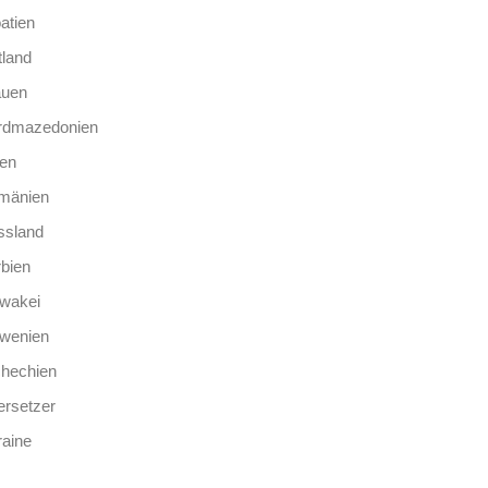
atien
tland
auen
rdmazedonien
len
mänien
ssland
bien
wakei
owenien
chechien
rsetzer
aine