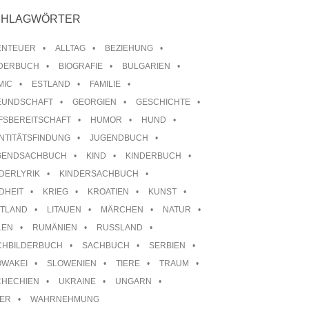
CHLAGWÖRTER
ENTEUER
ALLTAG
BEZIEHUNG
LDERBUCH
BIOGRAFIE
BULGARIEN
MIC
ESTLAND
FAMILIE
EUNDSCHAFT
GEORGIEN
GESCHICHTE
FSBEREITSCHAFT
HUMOR
HUND
NTITÄTSFINDUNG
JUGENDBUCH
GENDSACHBUCH
KIND
KINDERBUCH
DERLYRIK
KINDERSACHBUCH
DHEIT
KRIEG
KROATIEN
KUNST
TTLAND
LITAUEN
MÄRCHEN
NATUR
LEN
RUMÄNIEN
RUSSLAND
CHBILDERBUCH
SACHBUCH
SERBIEN
OWAKEI
SLOWENIEN
TIERE
TRAUM
CHECHIEN
UKRAINE
UNGARN
TER
WAHRNEHMUNG