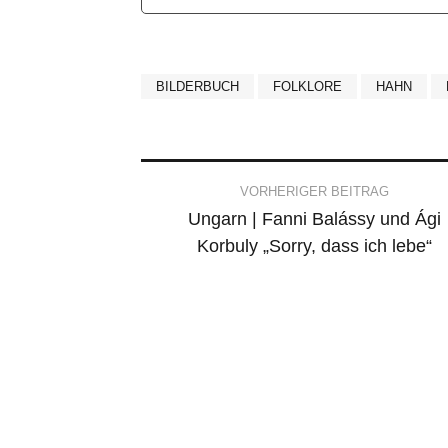
BILDERBUCH
FOLKLORE
HAHN
Post
VORHERIGER BEITRAG
Ungarn | Fanni Balássy und Ági
navigation
Korbuly „Sorry, dass ich lebe“