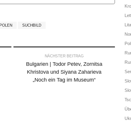
Kro
Let
Lit
POLEN
SUCHBILD
No
Po
Ru
NÄCHSTER BEITRAG
Ru
Bulgarien | Todor Petev, Zornitsa
Khristova und Siyana Zaharieva
Ser
„Noch ein Tag im Museum“
Slo
Sl
Ts
Übe
Ukr