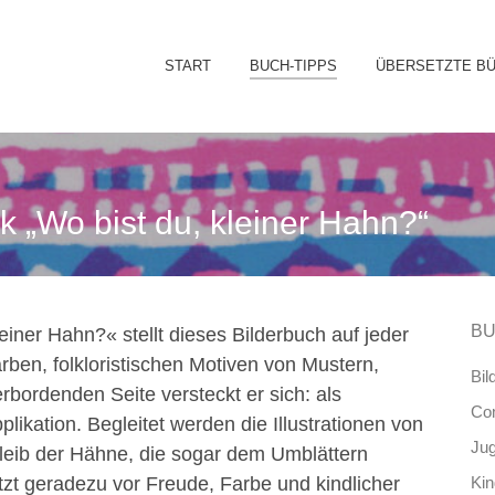
Sk
START
BUCH-TIPPS
ÜBERSETZTE B
to
co
 „Wo bist du, kleiner Hahn?“
BU
einer Hahn?« stellt dieses Bilderbuch auf jeder
rben, folkloristischen Motiven von Mustern,
Bil
bordenden Seite versteckt er sich: als
Co
plikation. Begleitet werden die Illustrationen von
Ju
bleib der Hähne, die sogar dem Umblättern
zt geradezu vor Freude, Farbe und kindlicher
Ki