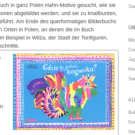
Buch in ganz Polen Hahn-Motive gesucht, wie sie
Sa
tionen abgebildet werden, und sie zu knallbunten,
eführt. Am Ende des querformatigen Bilderbuchs
ÜB
en Orten in Polen, an denen die im Buch
 Beispiel in Wilża, der Stadt der Tonfiguren,
Bil
schnitte.
Co
o
Ju
Ki
Sa
KÜ
en
Bul
Est
Ge