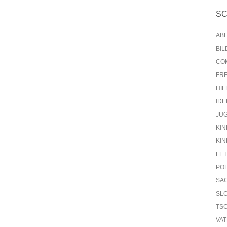
S
AB
BI
CO
FR
HIL
IDE
JU
KIN
KIN
LE
PO
SA
SL
TS
VA