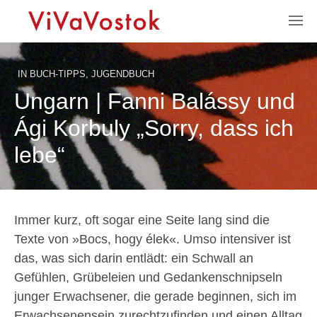
IN
BUCH-TIPPS
,
JUGENDBUCH
Ungarn | Fanni Balássy und
Ági Korbuly „Sorry, dass ich
lebe“
Immer kurz, oft sogar eine Seite lang sind die
Texte von »Bocs, hogy élek«. Umso intensiver ist
das, was sich darin entlädt: ein Schwall an
Gefühlen, Grübeleien und Gedankenschnipseln
junger Erwachsener, die gerade beginnen, sich im
Erwachsenensein zurechtzufinden und einen Alltag