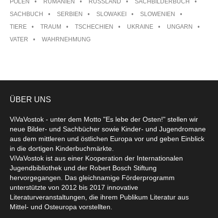
POLEN
RUMÄNIEN
RUSSLAND
SACHBILDERBUCH
SACHBUCH
SERBIEN
SLOWAKEI
SLOWENIEN
TIERE
TRAUM
TSCHECHIEN
UKRAINE
UNGARN
VATER
WAHRNEHMUNG
ÜBER UNS
ViVaVostok - unter dem Motto "Es lebe der Osten!" stellen wir
neue Bilder- und Sachbücher sowie Kinder- und Jugendromane
aus dem mittleren und östlichen Europa vor und geben Einblick
in die dortigen Kinderbuchmärkte.
ViVaVostok ist aus einer Kooperation der Internationalen
Jugendbibliothek und der Robert Bosch Stiftung
hervorgegangen. Das gleichnamige Förderprogramm
unterstützte von 2012 bis 2017 innovative
Literaturveranstaltungen, die ihrem Publikum Literatur aus
Mittel- und Osteuropa vorstellten.