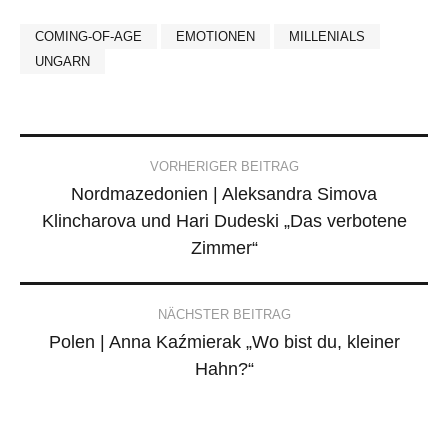
COMING-OF-AGE
EMOTIONEN
MILLENIALS
UNGARN
Post
VORHERIGER BEITRAG
Nordmazedonien | Aleksandra Simova
navigation
Klincharova und Hari Dudeski „Das verbotene
Zimmer“
NÄCHSTER BEITRAG
Polen | Anna Kaźmierak „Wo bist du, kleiner
Hahn?“