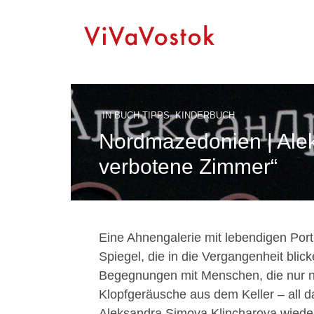
IN
BUCH-TIPPS
,
KINDERBUCH
Nordmazedonien | Ale
verbotene Zimmer“
Eine Ahnengalerie mit lebendigen Port
Spiegel, die in die Vergangenheit bli
Begegnungen mit Menschen, die nur n
Klopfgeräusche aus dem Keller – all d
Aleksandra Simova Klincharova wieder