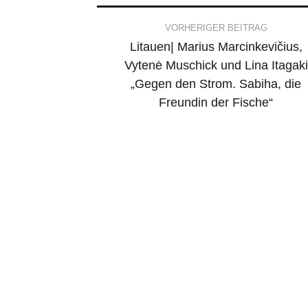
Post
VORHERIGER BEITRAG
Litauen| Marius Marcinkevičius,
navigation
Vytenė Muschick und Lina Itagaki
„Gegen den Strom. Sabiha, die
Freundin der Fische“