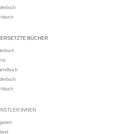
nderbuch
chbuch
ERSETZTE BÜCHER
derbuch
mic
gendbuch
nderbuch
chbuch
NSTLER:INNEN
garien
land