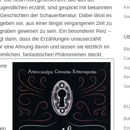
ugendlichen erzählt, sind gespickt mit bekannten
Ki
eschichten der Schauerliteratur. Dabei lässt es
Sa
 geben vor, aus einer längst vergangenen Zeit zu
egraben gewesen zu sein. Ein besonderer Reiz –
ÜB
iegt darin, dass die Erzählungen unauserzählt
r eine Ahnung davon und lassen sie letztlich im
Bil
eimlichen, fantastischen Phänomenen steckt.
Co
ene
Ju
Ki
Sa
KÜ
Bul
Est
ren