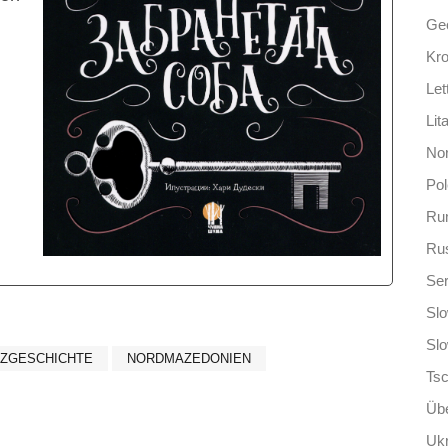
Ge
Kro
Let
Lit
No
Po
Ru
Ru
Ser
Slo
Sl
ZGESCHICHTE
NORDMAZEDONIEN
Ts
Übe
Ukr