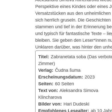
Perspektive eines Kindes oder eines J
Versatzstücken aus den unheimlichen G
sich herrlich gruseln. Die Geschichten
stammen und tief in der Erinnerung b
und typisch für fantastische Texte – l
bleiben. Sie geben den Leser*innen nu
Unklaren darüber, was hinter den unh
Titel:
Zabranetata soba (Das verbot
Zimmer)
Verlag:
Čudna šuma
Erscheinungsdatum:
2023
Seiten:
60 Seiten
Text von:
Aleksandra Simova
Klincharova
Bilder von:
Hari Dudeski
Empfohlenes Lesealter:
ab 10 Jah