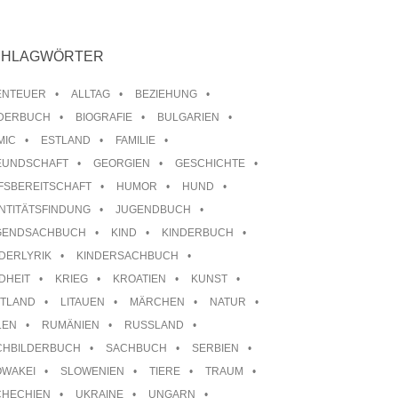
CHLAGWÖRTER
ENTEUER
ALLTAG
BEZIEHUNG
LDERBUCH
BIOGRAFIE
BULGARIEN
MIC
ESTLAND
FAMILIE
EUNDSCHAFT
GEORGIEN
GESCHICHTE
FSBEREITSCHAFT
HUMOR
HUND
NTITÄTSFINDUNG
JUGENDBUCH
GENDSACHBUCH
KIND
KINDERBUCH
DERLYRIK
KINDERSACHBUCH
DHEIT
KRIEG
KROATIEN
KUNST
TTLAND
LITAUEN
MÄRCHEN
NATUR
LEN
RUMÄNIEN
RUSSLAND
CHBILDERBUCH
SACHBUCH
SERBIEN
OWAKEI
SLOWENIEN
TIERE
TRAUM
CHECHIEN
UKRAINE
UNGARN