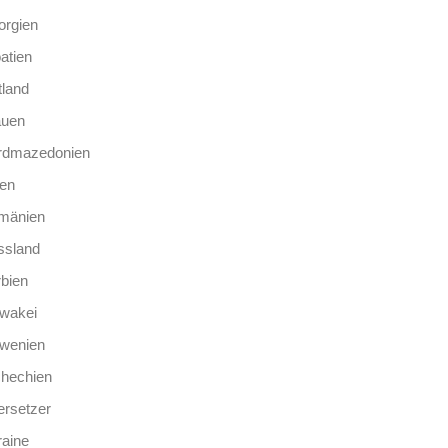
orgien
atien
tland
auen
rdmazedonien
len
mänien
ssland
bien
wakei
owenien
chechien
rsetzer
aine