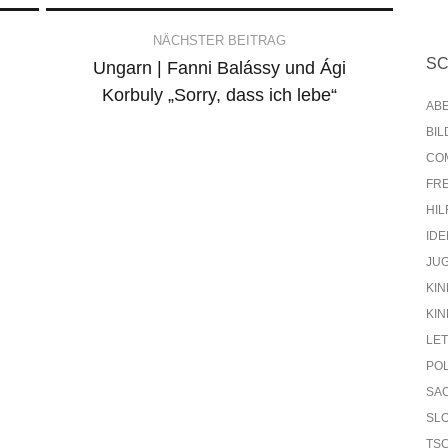
NÄCHSTER BEITRAG
S
Ungarn | Fanni Balássy und Ági
Korbuly „Sorry, dass ich lebe“
AB
BI
CO
FR
HIL
IDE
JU
KIN
KIN
LE
PO
SA
SL
TS