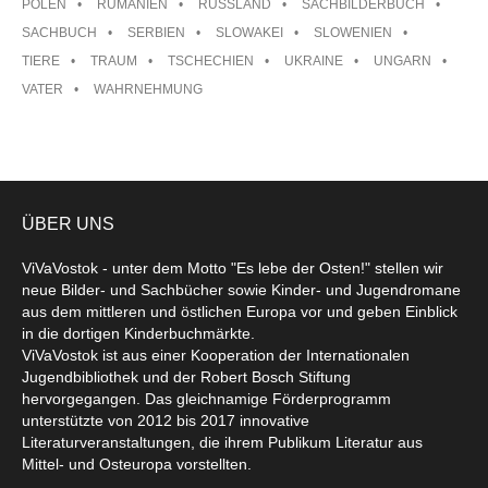
POLEN
RUMÄNIEN
RUSSLAND
SACHBILDERBUCH
SACHBUCH
SERBIEN
SLOWAKEI
SLOWENIEN
TIERE
TRAUM
TSCHECHIEN
UKRAINE
UNGARN
VATER
WAHRNEHMUNG
ÜBER UNS
ViVaVostok - unter dem Motto "Es lebe der Osten!" stellen wir
neue Bilder- und Sachbücher sowie Kinder- und Jugendromane
aus dem mittleren und östlichen Europa vor und geben Einblick
in die dortigen Kinderbuchmärkte.
ViVaVostok ist aus einer Kooperation der Internationalen
Jugendbibliothek und der Robert Bosch Stiftung
hervorgegangen. Das gleichnamige Förderprogramm
unterstützte von 2012 bis 2017 innovative
Literaturveranstaltungen, die ihrem Publikum Literatur aus
Mittel- und Osteuropa vorstellten.