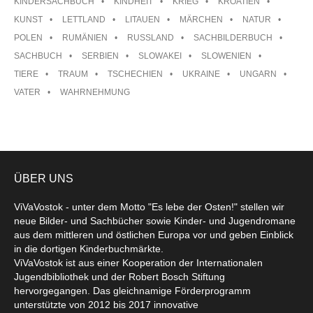
KINDERSACHBUCH
KINDHEIT
KRIEG
KROATIEN
KUNST
LETTLAND
LITAUEN
MÄRCHEN
NATUR
POLEN
RUMÄNIEN
RUSSLAND
SACHBILDERBUCH
SACHBUCH
SERBIEN
SLOWAKEI
SLOWENIEN
TIERE
TRAUM
TSCHECHIEN
UKRAINE
UNGARN
VATER
WAHRNEHMUNG
ÜBER UNS
ViVaVostok - unter dem Motto "Es lebe der Osten!" stellen wir
neue Bilder- und Sachbücher sowie Kinder- und Jugendromane
aus dem mittleren und östlichen Europa vor und geben Einblick
in die dortigen Kinderbuchmärkte.
ViVaVostok ist aus einer Kooperation der Internationalen
Jugendbibliothek und der Robert Bosch Stiftung
hervorgegangen. Das gleichnamige Förderprogramm
unterstützte von 2012 bis 2017 innovative