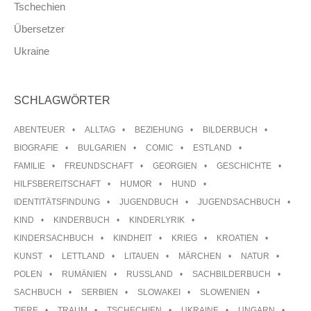
Tschechien
Übersetzer
Ukraine
SCHLAGWÖRTER
ABENTEUER
ALLTAG
BEZIEHUNG
BILDERBUCH
BIOGRAFIE
BULGARIEN
COMIC
ESTLAND
FAMILIE
FREUNDSCHAFT
GEORGIEN
GESCHICHTE
HILFSBEREITSCHAFT
HUMOR
HUND
IDENTITÄTSFINDUNG
JUGENDBUCH
JUGENDSACHBUCH
KIND
KINDERBUCH
KINDERLYRIK
KINDERSACHBUCH
KINDHEIT
KRIEG
KROATIEN
KUNST
LETTLAND
LITAUEN
MÄRCHEN
NATUR
POLEN
RUMÄNIEN
RUSSLAND
SACHBILDERBUCH
SACHBUCH
SERBIEN
SLOWAKEI
SLOWENIEN
TIERE
TRAUM
TSCHECHIEN
UKRAINE
UNGARN