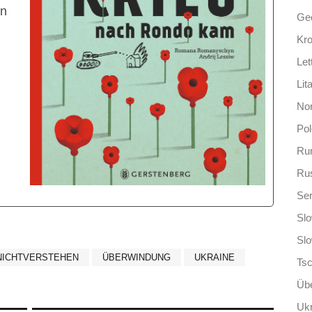
en
Ge
Kro
Let
Lit
No
Po
Ru
Ru
Ser
Slo
Sl
NICHTVERSTEHEN
ÜBERWINDUNG
UKRAINE
Ts
Übe
Ukr