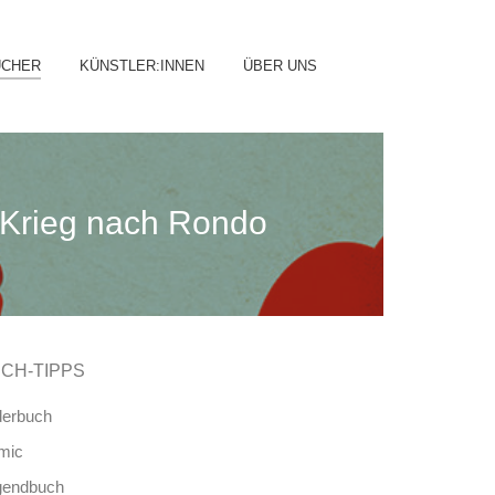
ip
ÜCHER
KÜNSTLER:INNEN
ÜBER UNS
ntent
 Krieg nach Rondo
CH-TIPPS
derbuch
mic
gendbuch