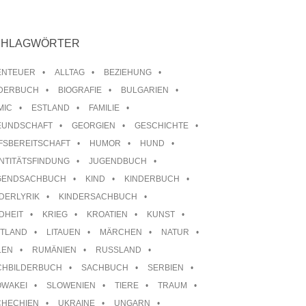
CHLAGWÖRTER
ENTEUER
ALLTAG
BEZIEHUNG
LDERBUCH
BIOGRAFIE
BULGARIEN
MIC
ESTLAND
FAMILIE
EUNDSCHAFT
GEORGIEN
GESCHICHTE
FSBEREITSCHAFT
HUMOR
HUND
NTITÄTSFINDUNG
JUGENDBUCH
GENDSACHBUCH
KIND
KINDERBUCH
DERLYRIK
KINDERSACHBUCH
DHEIT
KRIEG
KROATIEN
KUNST
TTLAND
LITAUEN
MÄRCHEN
NATUR
LEN
RUMÄNIEN
RUSSLAND
CHBILDERBUCH
SACHBUCH
SERBIEN
OWAKEI
SLOWENIEN
TIERE
TRAUM
CHECHIEN
UKRAINE
UNGARN