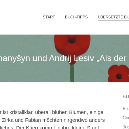
Sk
START
BUCH-TIPPS
ÜBERSETZTE B
to
co
nyšyn und Andrij Lesiv „Als der
BU
Bil
ist kristallklar, überall blühen Blumen, einige
Co
, Zirka und Fabian möchten nirgendwo anders
Ju
liches: Der Krieg kommt in ihre kleine Stadt.