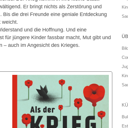
ältigend. Er bringt nichts als Zerstörung und
Ki
. Bis die drei Freunde eine geniale Entdeckung
Sa
 weicht.
derstand und die Hoffnung. Und eine
ÜB
st für jüngere Kinder fassbar macht, Mut gibt und
n – auch im Angesicht des Krieges.
Bil
Co
Ju
Ki
Sa
KÜ
Bul
Est