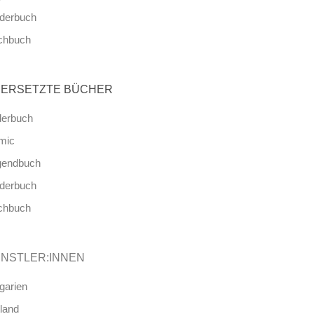
nderbuch
chbuch
ERSETZTE BÜCHER
derbuch
mic
gendbuch
nderbuch
chbuch
NSTLER:INNEN
garien
land