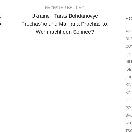
NÄCHSTER BEITRAG
d
Ukraine | Taras Bohdanovyč
S
o
Prochasʹko und Mar’jana Prochasʹko:
Wer macht den Schnee?
AB
BI
CO
FR
HIL
IDE
JU
KIN
KIN
LE
PO
SA
SL
TS