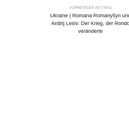
Post
VORHERIGER BEITRAG
Ukraine | Romana Romanyšyn un
navigation
Andrij Lesiv: Der Krieg, der Rond
veränderte