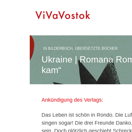
IN
BILDERBUCH
,
ÜBERSETZTE BÜCHER
Ukraine | Romana Roma
kam“
Ankündigung des Verlags:
Das Leben ist schön in Rondo. Die Luft 
singen sogar! Die drei Freunde Danko
sein. Doch plötzlich geschieht Schreck