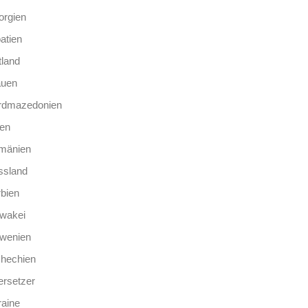
orgien
atien
tland
auen
rdmazedonien
len
mänien
ssland
bien
wakei
owenien
chechien
rsetzer
aine