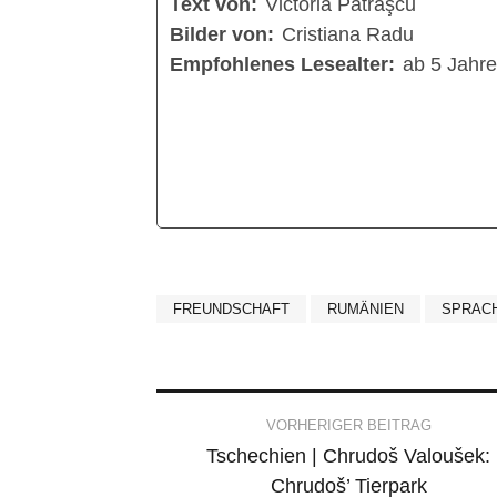
Text von:
Victoria Pătraşcu
Bilder von:
Cristiana Radu
Empfohlenes Lesealter:
ab 5 Jahr
FREUNDSCHAFT
RUMÄNIEN
SPRAC
Post
VORHERIGER BEITRAG
Tschechien | Chrudoš Valoušek:
navigation
Chrudoš’ Tierpark