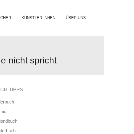
ip
ÜCHER
KÜNSTLER:INNEN
ÜBER UNS
ntent
e nicht spricht
CH-TIPPS
derbuch
mic
gendbuch
nderbuch