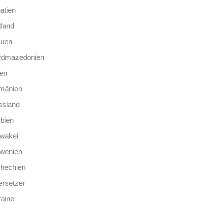
atien
tland
auen
rdmazedonien
len
mänien
ssland
bien
wakei
owenien
chechien
rsetzer
aine