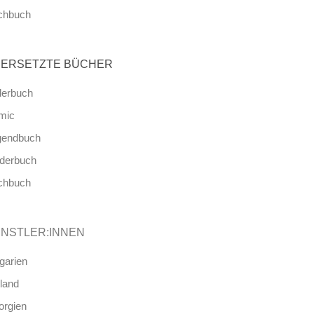
chbuch
ERSETZTE BÜCHER
derbuch
mic
gendbuch
nderbuch
chbuch
NSTLER:INNEN
garien
land
orgien