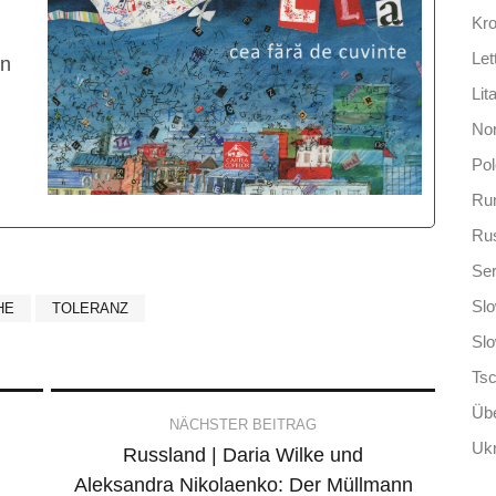
Kro
Let
en
Lit
No
Po
Ru
Ru
Ser
Slo
HE
TOLERANZ
Sl
Ts
Übe
NÄCHSTER BEITRAG
Ukr
Russland | Daria Wilke und
Aleksandra Nikolaenko: Der Müllmann