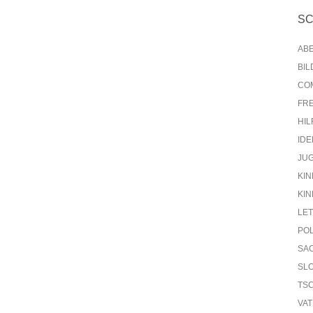
S
AB
BI
CO
FR
HIL
IDE
JU
KIN
KIN
LE
PO
SA
SL
TS
VA