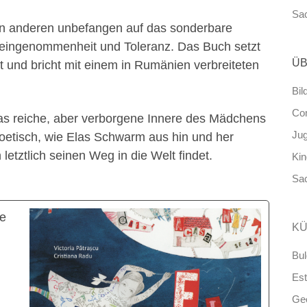
Sa
en anderen unbefangen auf das sonderbare
reingenommenheit und Toleranz. Das Buch setzt
ÜB
 und bricht mit einem in Rumänien verbreiteten
Bil
Co
r das reiche, aber verborgene Innere des Mädchens
Ju
 poetisch, wie Elas Schwarm aus hin und her
tztlich seinen Weg in die Welt findet.
Ki
Sa
ie
KÜ
Bul
Est
Ge