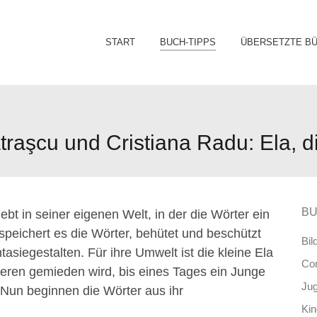
Sk
START
BUCH-TIPPS
ÜBERSETZTE B
to
co
raşcu und Cristiana Radu: Ela, di
BU
ebt in seiner eigenen Welt, in der die Wörter ein
speichert es die Wörter, behütet und beschützt
Bil
tasiegestalten. Für ihre Umwelt ist die kleine Ela
Co
deren gemieden wird, bis eines Tages ein Junge
Ju
 Nun beginnen die Wörter aus ihr
Ki