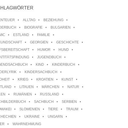
CHLAGWÖRTER
ENTEUER
ALLTAG
BEZIEHUNG
LDERBUCH
BIOGRAFIE
BULGARIEN
MIC
ESTLAND
FAMILIE
EUNDSCHAFT
GEORGIEN
GESCHICHTE
FSBEREITSCHAFT
HUMOR
HUND
NTITÄTSFINDUNG
JUGENDBUCH
GENDSACHBUCH
KIND
KINDERBUCH
DERLYRIK
KINDERSACHBUCH
DHEIT
KRIEG
KROATIEN
KUNST
TTLAND
LITAUEN
MÄRCHEN
NATUR
LEN
RUMÄNIEN
RUSSLAND
CHBILDERBUCH
SACHBUCH
SERBIEN
OWAKEI
SLOWENIEN
TIERE
TRAUM
CHECHIEN
UKRAINE
UNGARN
TER
WAHRNEHMUNG