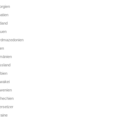
orgien
atien
tland
auen
rdmazedonien
len
mänien
ssland
bien
wakei
owenien
chechien
rsetzer
aine