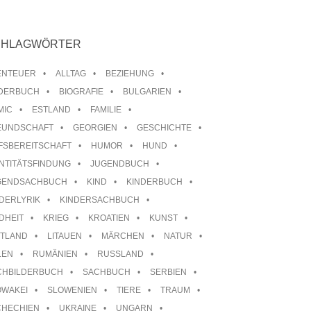
CHLAGWÖRTER
ENTEUER
ALLTAG
BEZIEHUNG
LDERBUCH
BIOGRAFIE
BULGARIEN
MIC
ESTLAND
FAMILIE
EUNDSCHAFT
GEORGIEN
GESCHICHTE
FSBEREITSCHAFT
HUMOR
HUND
NTITÄTSFINDUNG
JUGENDBUCH
GENDSACHBUCH
KIND
KINDERBUCH
DERLYRIK
KINDERSACHBUCH
DHEIT
KRIEG
KROATIEN
KUNST
TTLAND
LITAUEN
MÄRCHEN
NATUR
LEN
RUMÄNIEN
RUSSLAND
CHBILDERBUCH
SACHBUCH
SERBIEN
OWAKEI
SLOWENIEN
TIERE
TRAUM
CHECHIEN
UKRAINE
UNGARN