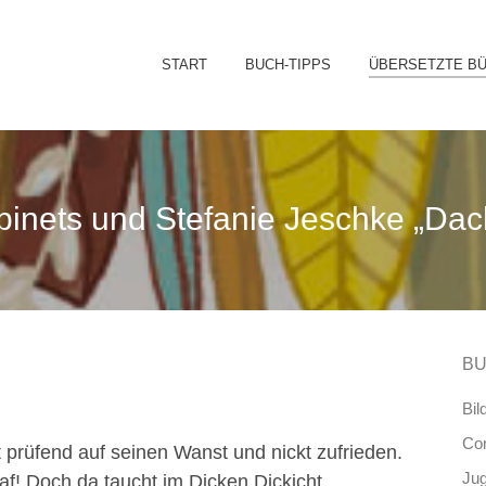
Sk
START
BUCH-TIPPS
ÜBERSETZTE B
to
co
binets und Stefanie Jeschke „Dac
BU
Bil
Co
t prüfend auf seinen Wanst und nickt zufrieden.
Ju
hlaf! Doch da taucht im Dicken Dickicht