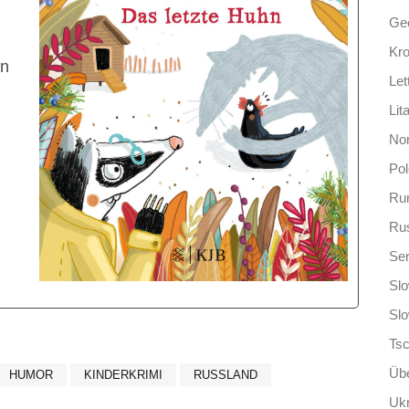
Ge
Kro
en
Let
Lit
No
Po
Ru
Ru
Ser
Slo
Sl
Ts
Übe
HUMOR
KINDERKRIMI
RUSSLAND
Ukr