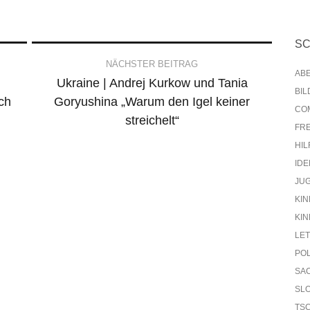
S
NÄCHSTER BEITRAG
AB
Ukraine | Andrej Kurkow und Tania
BI
ch
Goryushina „Warum den Igel keiner
CO
streichelt“
FR
HIL
IDE
JU
KIN
KIN
LE
PO
SA
SL
TS