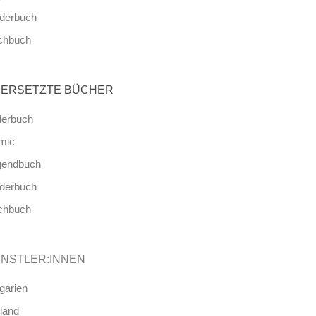
nderbuch
chbuch
ERSETZTE BÜCHER
derbuch
mic
gendbuch
nderbuch
chbuch
NSTLER:INNEN
garien
land