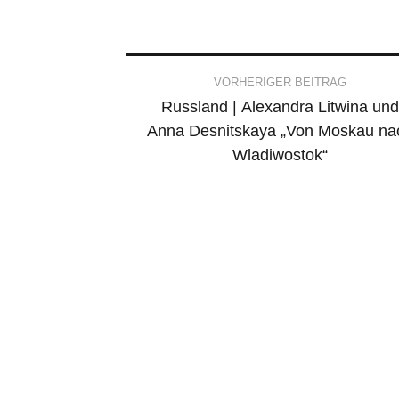
Post
VORHERIGER BEITRAG
Russland | Alexandra Litwina und
navigation
Anna Desnitskaya „Von Moskau na
Wladiwostok“