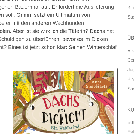
en Bauernhof auf. Er fordert die Auslieferung
Ki
en soll. Grimm setzt ein Ultimatum von
Sa
de er mit den anderen Wachhunden
en. Aber ist sie wirklich die Täterin? Dachs hat
ÜB
 Schuldigen zu überführen, bevor es im Dicken
 Eines ist jetzt schon klar: Seinen Winterschlaf
Bil
Co
Ju
Ki
Sa
KÜ
Bul
Est