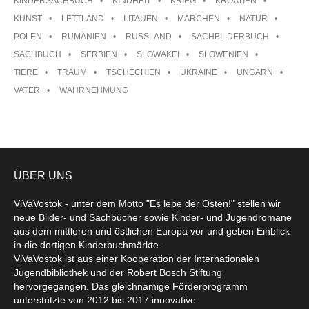
KINDERSACHBUCH
KINDHEIT
KRIEG
KROATIEN
KUNST
LETTLAND
LITAUEN
MÄRCHEN
NATUR
POLEN
RUMÄNIEN
RUSSLAND
SACHBILDERBUCH
SACHBUCH
SERBIEN
SLOWAKEI
SLOWENIEN
TIERE
TRAUM
TSCHECHIEN
UKRAINE
UNGARN
VATER
WAHRNEHMUNG
ÜBER UNS
ViVaVostok - unter dem Motto "Es lebe der Osten!" stellen wir
neue Bilder- und Sachbücher sowie Kinder- und Jugendromane
aus dem mittleren und östlichen Europa vor und geben Einblick
in die dortigen Kinderbuchmärkte.
ViVaVostok ist aus einer Kooperation der Internationalen
Jugendbibliothek und der Robert Bosch Stiftung
hervorgegangen. Das gleichnamige Förderprogramm
unterstützte von 2012 bis 2017 innovative