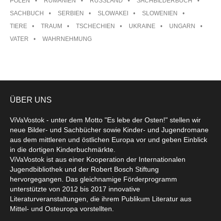
POLEN
RUMÄNIEN
RUSSLAND
SACHBILDERBUCH
SACHBUCH
SERBIEN
SLOWAKEI
SLOWENIEN
TIERE
TRAUM
TSCHECHIEN
UKRAINE
UNGARN
VATER
WAHRNEHMUNG
ÜBER UNS
ViVaVostok - unter dem Motto "Es lebe der Osten!" stellen wir
neue Bilder- und Sachbücher sowie Kinder- und Jugendromane
aus dem mittleren und östlichen Europa vor und geben Einblick
in die dortigen Kinderbuchmärkte.
ViVaVostok ist aus einer Kooperation der Internationalen
Jugendbibliothek und der Robert Bosch Stiftung
hervorgegangen. Das gleichnamige Förderprogramm
unterstützte von 2012 bis 2017 innovative
Literaturveranstaltungen, die ihrem Publikum Literatur aus
Mittel- und Osteuropa vorstellten.