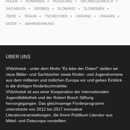
POLEN
RUMÄNIEN
RUSSLAND
SACHBILDERBUCH
SACHBUCH
SERBIEN
SLOWAKEI
SLOWENIEN
TIERE
TRAUM
TSCHECHIEN
UKRAINE
UNGARN
VATER
WAHRNEHMUNG
ÜBER UNS
ViVaVostok - unter dem Motto "Es lebe der Osten!" stellen wir
neue Bilder- und Sachbücher sowie Kinder- und Jugendromane
aus dem mittleren und östlichen Europa vor und geben Einblick
in die dortigen Kinderbuchmärkte.
ViVaVostok ist aus einer Kooperation der Internationalen
Jugendbibliothek und der Robert Bosch Stiftung
hervorgegangen. Das gleichnamige Förderprogramm
unterstützte von 2012 bis 2017 innovative
Literaturveranstaltungen, die ihrem Publikum Literatur aus
Mittel- und Osteuropa vorstellten.