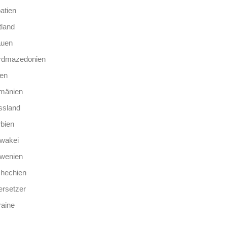
atien
tland
auen
rdmazedonien
len
mänien
ssland
bien
wakei
owenien
chechien
rsetzer
aine