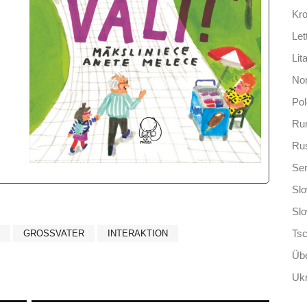
Kro
Let
Lit
No
Po
Ru
Ru
Ser
Slo
Sl
Ts
GROSSVATER
INTERAKTION
Übe
Ukr