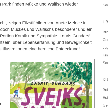
en Park finden Mücke und Walfisch wieder
Sa
ÜB
t, zeigen Filzstiftbilder von Anete Melece in
 doch Mückes und Walfischs besonderer und ein
Bil
e Portion Komik und Sympathie. Lauris Gundars‘
Co
ltsein, über Lebenserfahrung und Beweglichkeit
Ju
Illustrationen eine herrliche Entdeckung!
Ki
Sa
KÜ
Bul
Est
en
Ge