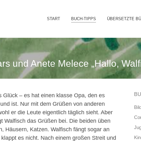
Sk
START
BUCH-TIPPS
ÜBERSETZTE B
to
co
ars und Anete Melece „Hallo, Walf
BU
Glück – es hat einen klasse Opa, den es
reund ist. Nur mit dem Grüßen von anderen
Bil
hl er die Leute eigentlich täglich sieht. Aber
Co
gt Walfisch das Grüßen bei. Die beiden üben
Ju
, Häusern, Katzen. Walfisch fängt sogar an
g klappt es nicht. Nach einem großen Streit und
Ki