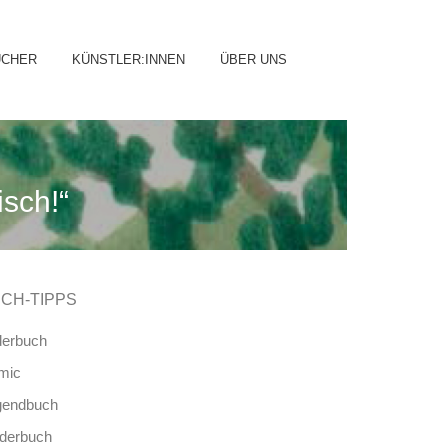
ip
ÜCHER
KÜNSTLER:INNEN
ÜBER UNS
ntent
isch!“
CH-TIPPS
derbuch
mic
gendbuch
nderbuch