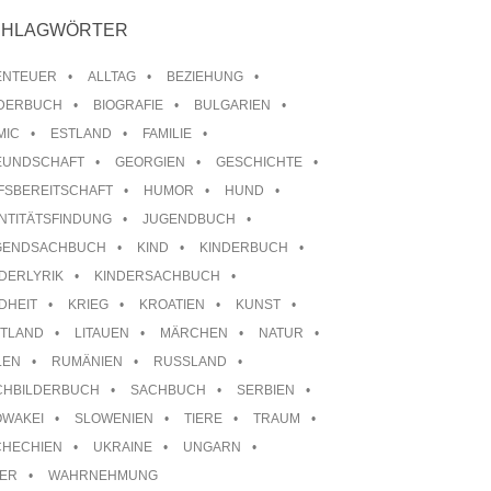
CHLAGWÖRTER
ENTEUER
ALLTAG
BEZIEHUNG
LDERBUCH
BIOGRAFIE
BULGARIEN
MIC
ESTLAND
FAMILIE
EUNDSCHAFT
GEORGIEN
GESCHICHTE
FSBEREITSCHAFT
HUMOR
HUND
NTITÄTSFINDUNG
JUGENDBUCH
GENDSACHBUCH
KIND
KINDERBUCH
DERLYRIK
KINDERSACHBUCH
DHEIT
KRIEG
KROATIEN
KUNST
TTLAND
LITAUEN
MÄRCHEN
NATUR
LEN
RUMÄNIEN
RUSSLAND
CHBILDERBUCH
SACHBUCH
SERBIEN
OWAKEI
SLOWENIEN
TIERE
TRAUM
CHECHIEN
UKRAINE
UNGARN
TER
WAHRNEHMUNG