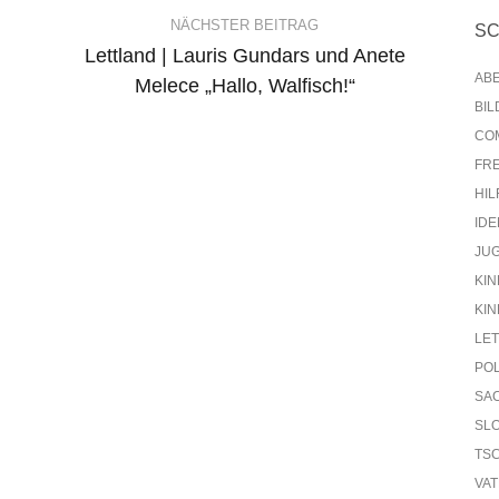
NÄCHSTER BEITRAG
S
Lettland | Lauris Gundars und Anete
AB
Melece „Hallo, Walfisch!“
BI
CO
FR
HIL
IDE
JU
KIN
KIN
LE
PO
SA
SL
TS
VA