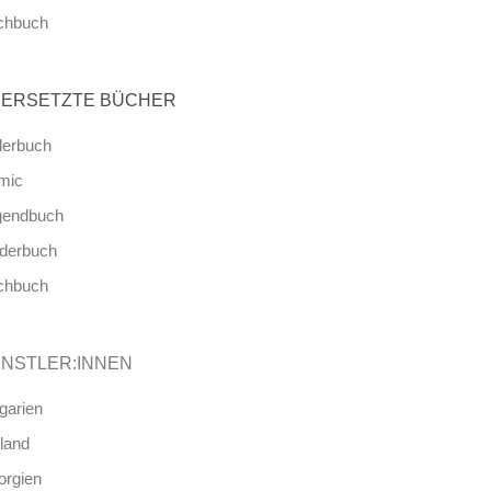
chbuch
ERSETZTE BÜCHER
derbuch
mic
gendbuch
nderbuch
chbuch
NSTLER:INNEN
garien
land
orgien