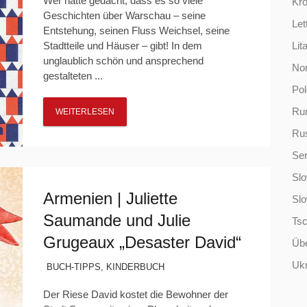
Wer hätte gedacht, dass es so viele
Kro
Geschichten über Warschau – seine
Let
Entstehung, seinen Fluss Weichsel, seine
Stadtteile und Häuser – gibt! In dem
Lit
unglaublich schön und ansprechend
No
gestalteten ...
Po
Ru
WEITERLESEN
Ru
Ser
Slo
Armenien | Juliette
Sl
Saumande und Julie
Ts
Grugeaux „Desaster David“
Übe
Ukr
BUCH-TIPPS
,
KINDERBUCH
Der Riese David kostet die Bewohner der