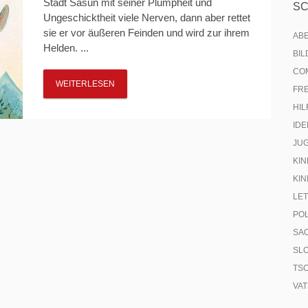
Stadt Sasun mit seiner Plumpheit und
S
Ungeschicktheit viele Nerven, dann aber rettet
sie er vor äußeren Feinden und wird zur ihrem
AB
Helden. ...
BI
CO
WEITERLESEN
FR
HIL
IDE
JU
KIN
KIN
LE
PO
SA
SL
TS
VA