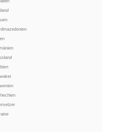
atien
tland
auen
rdmazedonien
len
mänien
ssland
bien
wakei
owenien
chechien
rsetzer
aine