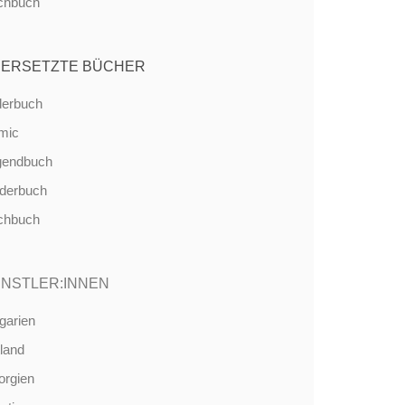
chbuch
ERSETZTE BÜCHER
derbuch
mic
gendbuch
nderbuch
chbuch
NSTLER:INNEN
garien
land
orgien