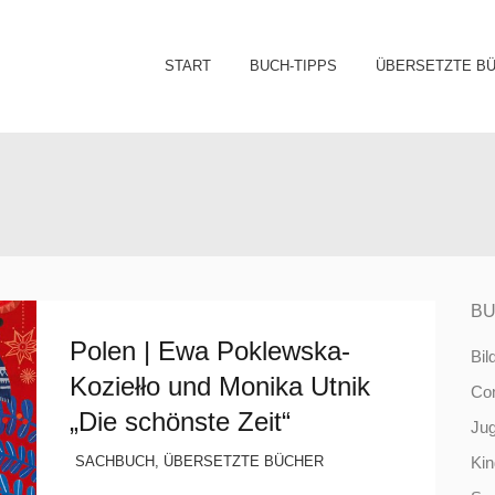
Sk
START
BUCH-TIPPS
ÜBERSETZTE B
to
co
BU
Polen | Ewa Poklewska-
Bil
Koziełło und Monika Utnik
Co
„Die schönste Zeit“
Ju
SACHBUCH
,
ÜBERSETZTE BÜCHER
Ki