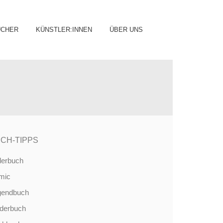
ip
ÜCHER
KÜNSTLER:INNEN
ÜBER UNS
ntent
CH-TIPPS
derbuch
mic
gendbuch
nderbuch