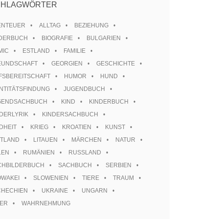
CHLAGWÖRTER
ENTEUER
ALLTAG
BEZIEHUNG
LDERBUCH
BIOGRAFIE
BULGARIEN
MIC
ESTLAND
FAMILIE
EUNDSCHAFT
GEORGIEN
GESCHICHTE
FSBEREITSCHAFT
HUMOR
HUND
NTITÄTSFINDUNG
JUGENDBUCH
GENDSACHBUCH
KIND
KINDERBUCH
DERLYRIK
KINDERSACHBUCH
DHEIT
KRIEG
KROATIEN
KUNST
TTLAND
LITAUEN
MÄRCHEN
NATUR
LEN
RUMÄNIEN
RUSSLAND
CHBILDERBUCH
SACHBUCH
SERBIEN
OWAKEI
SLOWENIEN
TIERE
TRAUM
CHECHIEN
UKRAINE
UNGARN
TER
WAHRNEHMUNG