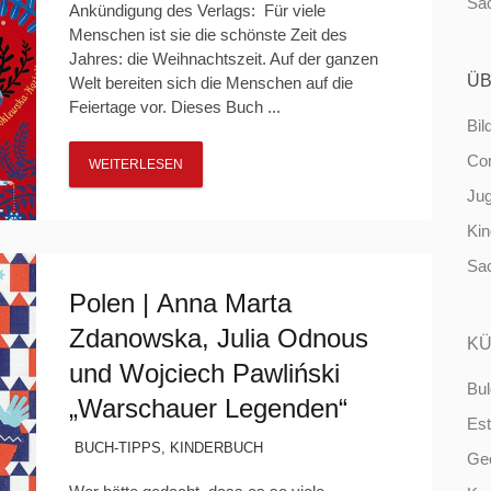
Sa
Ankündigung des Verlags: Für viele
Menschen ist sie die schönste Zeit des
Jahres: die Weihnachtszeit. Auf der ganzen
ÜB
Welt bereiten sich die Menschen auf die
Feiertage vor. Dieses Buch ...
Bil
Co
WEITERLESEN
Ju
Ki
Sa
Polen | Anna Marta
Zdanowska, Julia Odnous
KÜ
und Wojciech Pawliński
Bul
„Warschauer Legenden“
Est
BUCH-TIPPS
,
KINDERBUCH
Ge