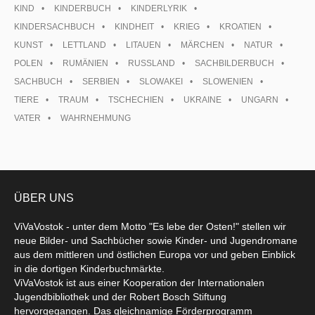
KIND
KINDERBUCH
KINDERLYRIK
KINDERSACHBUCH
KINDHEIT
KRIEG
KROATIEN
KUNST
LETTLAND
LITAUEN
MÄRCHEN
NATUR
POLEN
RUMÄNIEN
RUSSLAND
SACHBILDERBUCH
SACHBUCH
SERBIEN
SLOWAKEI
SLOWENIEN
TIERE
TRAUM
TSCHECHIEN
UKRAINE
UNGARN
VATER
WAHRNEHMUNG
ÜBER UNS
ViVaVostok - unter dem Motto "Es lebe der Osten!" stellen wir
neue Bilder- und Sachbücher sowie Kinder- und Jugendromane
aus dem mittleren und östlichen Europa vor und geben Einblick
in die dortigen Kinderbuchmärkte.
ViVaVostok ist aus einer Kooperation der Internationalen
Jugendbibliothek und der Robert Bosch Stiftung
hervorgegangen. Das gleichnamige Förderprogramm