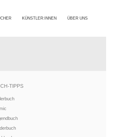
ip
ÜCHER
KÜNSTLER:INNEN
ÜBER UNS
ntent
CH-TIPPS
derbuch
mic
gendbuch
nderbuch