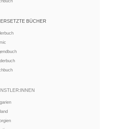
chbuch
ERSETZTE BÜCHER
derbuch
mic
gendbuch
nderbuch
chbuch
NSTLER:INNEN
garien
land
orgien