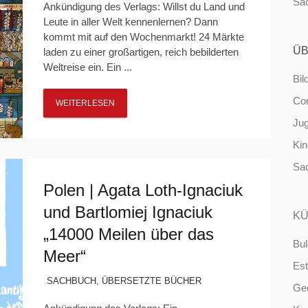
Sa
Ankündigung des Verlags: Willst du Land und
Leute in aller Welt kennenlernen? Dann
kommt mit auf den Wochenmarkt! 24 Märkte
ÜB
laden zu einer großartigen, reich bebilderten
Weltreise ein. Ein ...
Bil
Co
WEITERLESEN
Ju
Ki
Sa
Polen | Agata Loth-Ignaciuk
und Bartlomiej Ignaciuk
KÜ
„14000 Meilen über das
Bul
Meer“
Est
SACHBUCH
,
ÜBERSETZTE BÜCHER
Ge