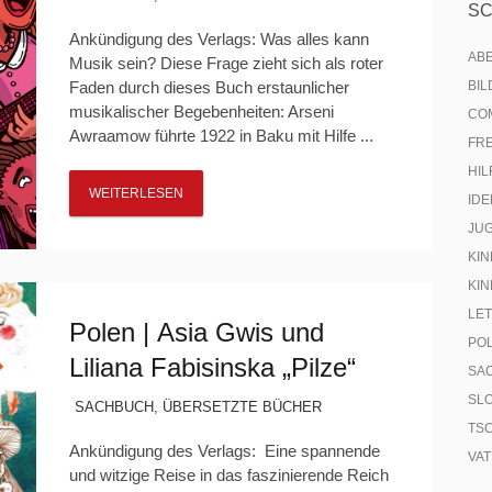
S
Ankündigung des Verlags: Was alles kann
AB
Musik sein? Diese Frage zieht sich als roter
Faden durch dieses Buch erstaunlicher
BI
musikalischer Begebenheiten: Arseni
CO
Awraamow führte 1922 in Baku mit Hilfe ...
FR
HIL
WEITERLESEN
IDE
JU
KIN
KIN
LE
Polen | Asia Gwis und
PO
Liliana Fabisinska „Pilze“
SA
SL
SACHBUCH
,
ÜBERSETZTE BÜCHER
TS
Ankündigung des Verlags: Eine spannende
VA
und witzige Reise in das faszinierende Reich