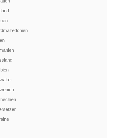
atien
tland
auen
rdmazedonien
len
mänien
ssland
bien
wakei
owenien
chechien
rsetzer
aine