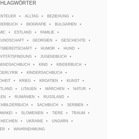
CHLAGWÖRTER
ENTEUER
ALLTAG
BEZIEHUNG
LDERBUCH
BIOGRAFIE
BULGARIEN
MIC
ESTLAND
FAMILIE
EUNDSCHAFT
GEORGIEN
GESCHICHTE
FSBEREITSCHAFT
HUMOR
HUND
NTITÄTSFINDUNG
JUGENDBUCH
GENDSACHBUCH
KIND
KINDERBUCH
DERLYRIK
KINDERSACHBUCH
DHEIT
KRIEG
KROATIEN
KUNST
TTLAND
LITAUEN
MÄRCHEN
NATUR
LEN
RUMÄNIEN
RUSSLAND
CHBILDERBUCH
SACHBUCH
SERBIEN
OWAKEI
SLOWENIEN
TIERE
TRAUM
CHECHIEN
UKRAINE
UNGARN
TER
WAHRNEHMUNG