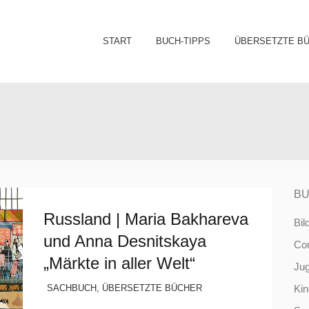
Sk
START
BUCH-TIPPS
ÜBERSETZTE B
to
co
BU
Russland | Maria Bakhareva
Bil
und Anna Desnitskaya
Co
„Märkte in aller Welt“
Ju
SACHBUCH
,
ÜBERSETZTE BÜCHER
Ki