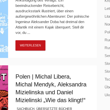
Ankündigung des Verlags: Ein
Kro
beeindruckender Reisebericht,
Let
ausdrucksstark illustriert, über einen
außergewöhnlichen Abenteurer: Der polnische
Lit
Ingenieur Aleksander Doba hat dreimal den
No
Atlantik mit einem Kajak überquert. Stell dir
Po
vor, du ...
Ru
WEITERLESEN
Ru
Ser
Slo
Sl
Polen | Michal Libera,
Ts
Michal Mendyk, Aleksandra
Übe
Mizielinska und Daniel
Ukr
Mizielinski „Wie das klingt!“
SACHBUCH
,
ÜBERSETZTE BÜCHER