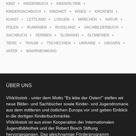
KIND
KINDERBUCH
KINDERLYRIK
KINDERSACHBUCH
KINDHEIT
KRIEG
KROATIEN
KUNST
LETTLAND
LITAUEN
MÄRCHEN
NATUR
POLEN
RUMÄNIEN
RUSSLAND
SACHBILDERBUCH
SACHBUCH
SERBIEN
SLOWAKEI
SLOWENIEN
TIERE
TRAUM
TSCHECHIEN
UKRAINE
UNGARN
VATER
WAHRNEHMUNG
ÜBER UNS
ViVaVostok - unter dem Motto "Es lebe der Osten!" stellen wir
neue Bilder- und Sachbücher sowie Kinder- und Jugendromane
aus dem mittleren und östlichen Europa vor und geben Einblick
in die dortigen Kinderbuchmärkte.
ViVaVostok ist aus einer Kooperation der Internationalen
Jugendbibliothek und der Robert Bosch Stiftung
hervorgegangen. Das gleichnamige Förderprogramm