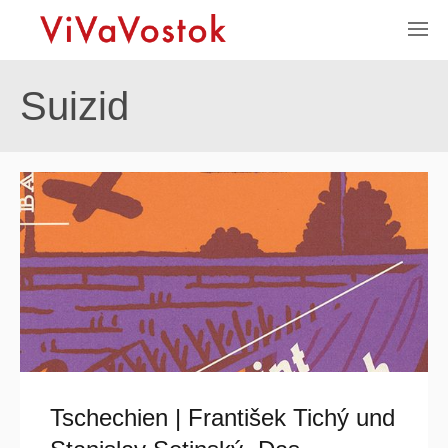
Suizid
Tschechien | František Tichý und