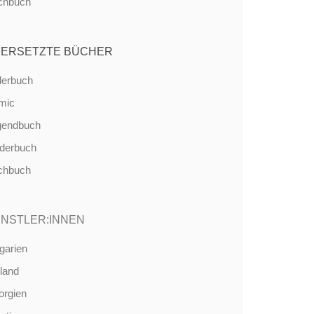
chbuch
ERSETZTE BÜCHER
derbuch
mic
gendbuch
nderbuch
chbuch
NSTLER:INNEN
garien
land
orgien