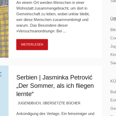
Sa
An einem Ort werden Menschen in einer
Wohnstatt zusammengebracht, um dort in
Gemeinschaft zu leben, wobei unklar bleibt,
ÜB
wer diese Menschen zusammenbringt und
warum. Das Besondere dieser
Bil
»Versuchsanordnung«: Bei ...
Co
WEITERLESEN
Ju
Ki
Sa
Serbien | Jasminka Petrović
KÜ
„Der Sommer, als ich fliegen
Bul
lernte“
Est
JUGENDBUCH
,
ÜBERSETZTE BÜCHER
Ge
Ankündigung des Verlags: Ein feinsinniger und