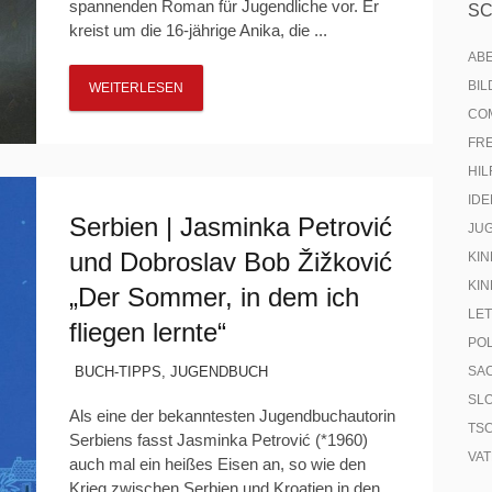
spannenden Roman für Jugendliche vor. Er
S
kreist um die 16-jährige Anika, die ...
AB
BI
WEITERLESEN
CO
FR
HIL
IDE
Serbien | Jasminka Petrović
JU
und Dobroslav Bob Žižković
KIN
KIN
„Der Sommer, in dem ich
LE
fliegen lernte“
PO
BUCH-TIPPS
,
JUGENDBUCH
SA
SL
Als eine der bekanntesten Jugendbuchautorin
TS
Serbiens fasst Jasminka Petrović (*1960)
VA
auch mal ein heißes Eisen an, so wie den
Krieg zwischen Serbien und Kroatien in den