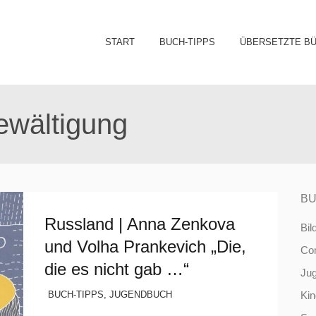
Sk
START
BUCH-TIPPS
ÜBERSETZTE B
to
co
ewältigung
BU
Russland | Anna Zenkova
Bil
und Volha Prankevich „Die,
Co
die es nicht gab …“
Ju
BUCH-TIPPS
,
JUGENDBUCH
Ki