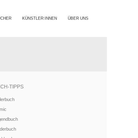
ip
ÜCHER
KÜNSTLER:INNEN
ÜBER UNS
ntent
CH-TIPPS
derbuch
mic
gendbuch
nderbuch