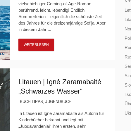
Kro
vielschichtiger Coming-of-Age-Roman –
berührend, leicht, lebendig! Endlich
Let
Sommerferien – eigentlich die schönste Zeit
Lit
des Jahres für die dreizehnjährige Sofija. Aber
No
in diesem Jahr ...
Po
WEITERLESEN
Ru
Ru
Ser
Slo
Litauen | Ignė Zaramabaitė
Sl
„Schwarzes Wasser“
Ts
BUCH-TIPPS
,
JUGENDBUCH
Übe
Ukr
In Litauen ist Ignė Zaramabaitė als Autorin für
Kinderbücher bekannt und legt mit
„Juodavandeniai“ ihren ersten, sehr