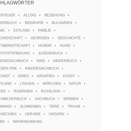
CHLAGWÖRTER
ENTEUER
ALLTAG
BEZIEHUNG
LDERBUCH
BIOGRAFIE
BULGARIEN
MIC
ESTLAND
FAMILIE
EUNDSCHAFT
GEORGIEN
GESCHICHTE
FSBEREITSCHAFT
HUMOR
HUND
NTITÄTSFINDUNG
JUGENDBUCH
GENDSACHBUCH
KIND
KINDERBUCH
DERLYRIK
KINDERSACHBUCH
DHEIT
KRIEG
KROATIEN
KUNST
TTLAND
LITAUEN
MÄRCHEN
NATUR
LEN
RUMÄNIEN
RUSSLAND
CHBILDERBUCH
SACHBUCH
SERBIEN
OWAKEI
SLOWENIEN
TIERE
TRAUM
CHECHIEN
UKRAINE
UNGARN
TER
WAHRNEHMUNG