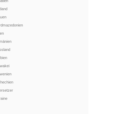
atien
tland
auen
rdmazedonien
len
mänien
ssland
bien
wakei
owenien
chechien
rsetzer
aine