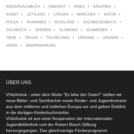
KINDERSACHBUCH
KINDHEIT
KRIEG
KROATIEN
KUNST
LETTLAND
LITAUEN
MÄRCHEN
NATUR
POLEN
RUMÄNIEN
RUSSLAND
SACHBILDERBUCH
SACHBUCH
SERBIEN
SLOWAKEI
SLOWENIEN
TIERE
TRAUM
TSCHECHIEN
UKRAINE
UNGARN
VATER
WAHRNEHMUNG
ÜBER UNS
ViVaVostok - unter dem Motto "Es lebe der Osten!" stellen wir
neue Bilder- und Sachbücher sowie Kinder- und Jugendromane
aus dem mittleren und östlichen Europa vor und geben Einblick
in die dortigen Kinderbuchmärkte.
ViVaVostok ist aus einer Kooperation der Internationalen
Jugendbibliothek und der Robert Bosch Stiftung
hervorgegangen. Das gleichnamige Förderprogramm