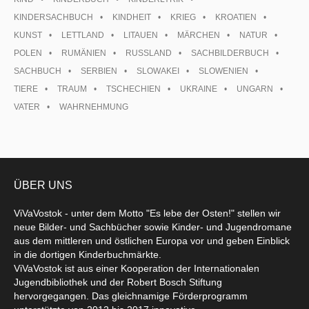
KINDERSACHBUCH
KINDHEIT
KRIEG
KROATIEN
KUNST
LETTLAND
LITAUEN
MÄRCHEN
NATUR
POLEN
RUMÄNIEN
RUSSLAND
SACHBILDERBUCH
SACHBUCH
SERBIEN
SLOWAKEI
SLOWENIEN
TIERE
TRAUM
TSCHECHIEN
UKRAINE
UNGARN
VATER
WAHRNEHMUNG
ÜBER UNS
ViVaVostok - unter dem Motto "Es lebe der Osten!" stellen wir
neue Bilder- und Sachbücher sowie Kinder- und Jugendromane
aus dem mittleren und östlichen Europa vor und geben Einblick
in die dortigen Kinderbuchmärkte.
ViVaVostok ist aus einer Kooperation der Internationalen
Jugendbibliothek und der Robert Bosch Stiftung
hervorgegangen. Das gleichnamige Förderprogramm