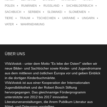
POLEN
RUMÄNIEN
RUSSLAND
SACHBILDERBUCH
SACHBUCH
SERBIEN
SLOWAKEI
SLOWENIEN
TIERE
TRAUM
TSCHECHIEN
UKRAINE
UNGARN
VATER
WAHRNEHMUNG
ÜBER UNS
ViVaVostok - unter dem Motto "Es lebe der Osten!" stellen wir
neue Bilder- und Sachbücher sowie Kinder- und Jugendromane
aus dem mittleren und östlichen Europa vor und geben Einblick
in die dortigen Kinderbuchmärkte.
ViVaVostok ist aus einer Kooperation der Internationalen
Jugendbibliothek und der Robert Bosch Stiftung
hervorgegangen. Das gleichnamige Förderprogramm
unterstützte von 2012 bis 2017 innovative
Literaturveranstaltungen, die ihrem Publikum Literatur aus
Mittel- und Osteuropa vorstellten.