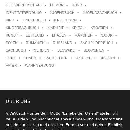
HILFSBEREITSCHAFT
HUMOR
HUND
IDENTITÄTSFINDUNG
JUGENDBUCH
JUGENDSACHBUCH
KIND
KINDERBUCH
KINDERLYRIK
KINDERSACHBUCH
KINDHEIT
KRIEG
KROATIEN
KUNST
LETTLAND
LITAUEN
MÄRCHEN
NATUR
POLEN
RUMÄNIEN
RUSSLAND
SACHBILDERBUCH
SACHBUCH
SERBIEN
SLOWAKEI
SLOWENIEN
TIERE
TRAUM
TSCHECHIEN
UKRAINE
UNGARN
VATER
WAHRNEHMUNG
ÜBER UNS
ViVaVostok - unter dem Motto "Es lebe der Osten!" stellen wir
neue Bilder- und Sachbücher sowie Kinder- und Jugendromane
aus dem mittleren und östlichen Europa vor und geben Einblick