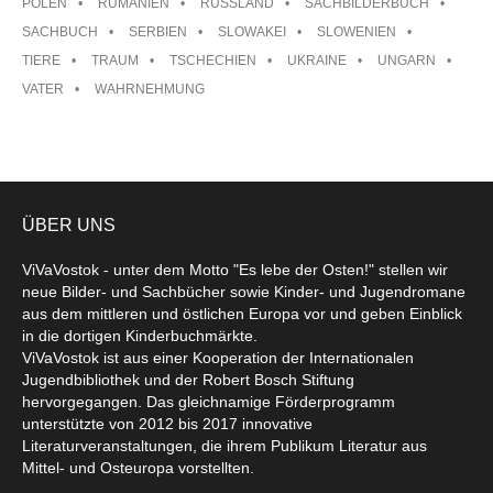
POLEN
RUMÄNIEN
RUSSLAND
SACHBILDERBUCH
SACHBUCH
SERBIEN
SLOWAKEI
SLOWENIEN
TIERE
TRAUM
TSCHECHIEN
UKRAINE
UNGARN
VATER
WAHRNEHMUNG
ÜBER UNS
ViVaVostok - unter dem Motto "Es lebe der Osten!" stellen wir
neue Bilder- und Sachbücher sowie Kinder- und Jugendromane
aus dem mittleren und östlichen Europa vor und geben Einblick
in die dortigen Kinderbuchmärkte.
ViVaVostok ist aus einer Kooperation der Internationalen
Jugendbibliothek und der Robert Bosch Stiftung
hervorgegangen. Das gleichnamige Förderprogramm
unterstützte von 2012 bis 2017 innovative
Literaturveranstaltungen, die ihrem Publikum Literatur aus
Mittel- und Osteuropa vorstellten.