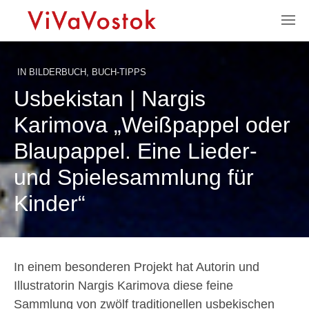
IN
BILDERBUCH
,
BUCH-TIPPS
Usbekistan | Nargis
Karimova „Weißpappel oder
Blaupappel. Eine Lieder-
und Spielesammlung für
Kinder“
In einem besonderen Projekt hat Autorin und
Illustratorin Nargis Karimova diese feine
Sammlung von zwölf traditionellen usbekischen