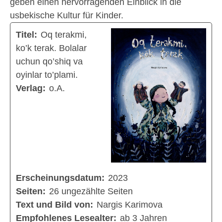
geben einen hervorragenden Einblick in die
usbekische Kultur für Kinder.
Titel:
Oq terakmi,
ko’k terak. Bolalar
uchun qo’shiq va
oyinlar to’plami.
Verlag:
o.A.
Erscheinungsdatum:
2023
Seiten:
26 ungezählte Seiten
Text und Bild von:
Nargis Karimova
Empfohlenes Lesealter:
ab 3 Jahren