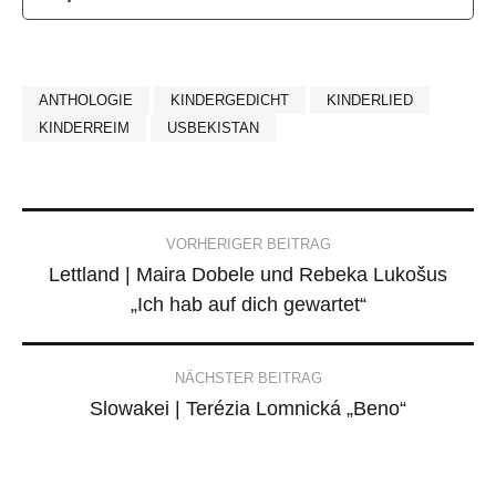
ANTHOLOGIE
KINDERGEDICHT
KINDERLIED
KINDERREIM
USBEKISTAN
Post
VORHERIGER BEITRAG
Lettland | Maira Dobele und Rebeka Lukošus
navigation
„Ich hab auf dich gewartet“
NÄCHSTER BEITRAG
Slowakei | Terézia Lomnická „Beno“