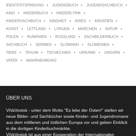
IDENTITÄTSFINDUNG
JUGENDBUCH
JUGENDSACHBUCH
KIND
KINDERBUCH
KINDERLYRIK
KINDERSACHBUCH
KINDHEIT
KRIEG
KROATIEN
KUNST
LETTLAND
LITAUEN
MÄRCHEN
NATUR
POLEN
RUMÄNIEN
RUSSLAND
SACHBILDERBUCH
SACHBUCH
SERBIEN
SLOWAKEI
SLOWENIEN
TIERE
TRAUM
TSCHECHIEN
UKRAINE
UNGARN
VATER
WAHRNEHMUNG
ÜBER UNS
ViVaVostok - unter dem Motto "Es lebe der Osten!" stellen wir
neue Bilder- und Sachbücher sowie Kinder- und Jugendromane
aus dem mittleren und östlichen Europa vor und geben Einblick
in die dortigen Kinderbuchmärkte.
ViVaVostok ist aus einer Kooperation der Internationalen