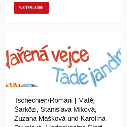
WEITERLESEN
Tschechien/Romani | Matěj
Šarközi, Stanislava Miková,
Zuzana Mašková und Karolína