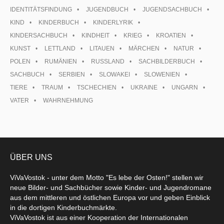
IDENTITÄTSFINDUNG
JUGENDBUCH
JUGENDSACHBUCH
KIND
KINDERBUCH
KINDERLYRIK
KINDERSACHBUCH
KINDHEIT
KRIEG
KROATIEN
KUNST
LETTLAND
LITAUEN
MÄRCHEN
NATUR
POLEN
RUMÄNIEN
RUSSLAND
SACHBILDERBUCH
SACHBUCH
SERBIEN
SLOWAKEI
SLOWENIEN
TIERE
TRAUM
TSCHECHIEN
UKRAINE
UNGARN
VATER
WAHRNEHMUNG
ÜBER UNS
ViVaVostok - unter dem Motto "Es lebe der Osten!" stellen wir
neue Bilder- und Sachbücher sowie Kinder- und Jugendromane
aus dem mittleren und östlichen Europa vor und geben Einblick
in die dortigen Kinderbuchmärkte.
ViVaVostok ist aus einer Kooperation der Internationalen