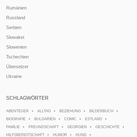
Rumänien
Russland
Serbien
Slowakei
Slowenien
Tschechien
Übersetzer
Ukraine
SCHLAGWÖRTER
ABENTEUER
ALLTAG
BEZIEHUNG
BILDERBUCH
BIOGRAFIE
BULGARIEN
COMIC
ESTLAND
FAMILIE
FREUNDSCHAFT
GEORGIEN
GESCHICHTE
HILFSBEREITSCHAFT
HUMOR
HUND