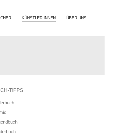
ip
ÜCHER
KÜNSTLER:INNEN
ÜBER UNS
ntent
CH-TIPPS
derbuch
mic
gendbuch
nderbuch