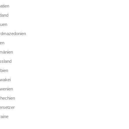
atien
tland
auen
rdmazedonien
len
mänien
ssland
bien
wakei
owenien
chechien
rsetzer
aine