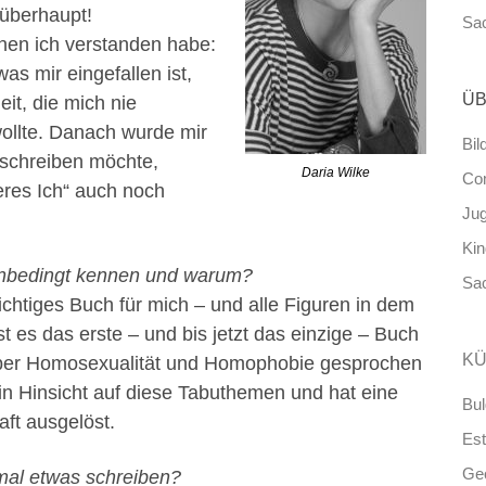
 überhaupt!
Sa
nen ich verstanden habe:
as mir eingefallen ist,
ÜB
it, die mich nie
wollte. Danach wurde mir
Bil
e schreiben möchte,
Daria Wilke
Co
neres Ich“ auch noch
Ju
Ki
unbedingt kennen und warum?
Sa
ichtiges Buch für mich – und alle Figuren in dem
 es das erste – und bis jetzt das einzige – Buch
KÜ
 über Homosexualität und Homophobie gesprochen
in Hinsicht auf diese Tabuthemen und hat eine
Bul
aft ausgelöst.
Est
Ge
mal etwas schreiben?