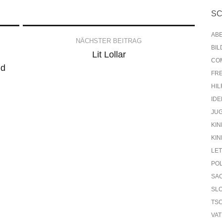
S
AB
NÄCHSTER BEITRAG
BI
Lit Lollar
CO
nd
FR
HIL
IDE
JU
KIN
KIN
LE
PO
SA
SL
TS
VA