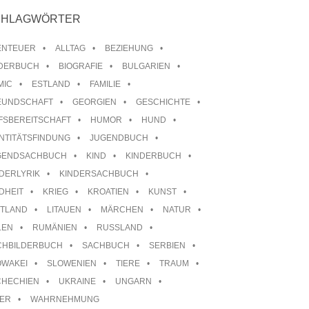
CHLAGWÖRTER
ENTEUER
ALLTAG
BEZIEHUNG
LDERBUCH
BIOGRAFIE
BULGARIEN
MIC
ESTLAND
FAMILIE
EUNDSCHAFT
GEORGIEN
GESCHICHTE
FSBEREITSCHAFT
HUMOR
HUND
NTITÄTSFINDUNG
JUGENDBUCH
GENDSACHBUCH
KIND
KINDERBUCH
DERLYRIK
KINDERSACHBUCH
DHEIT
KRIEG
KROATIEN
KUNST
TTLAND
LITAUEN
MÄRCHEN
NATUR
LEN
RUMÄNIEN
RUSSLAND
CHBILDERBUCH
SACHBUCH
SERBIEN
OWAKEI
SLOWENIEN
TIERE
TRAUM
CHECHIEN
UKRAINE
UNGARN
TER
WAHRNEHMUNG