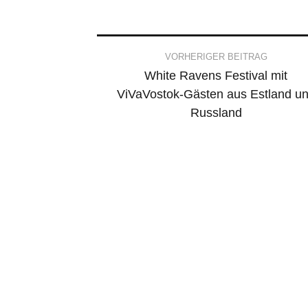
Post
VORHERIGER BEITRAG
White Ravens Festival mit
navigation
ViVaVostok-Gästen aus Estland u
Russland