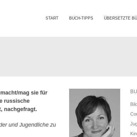
Sk
START
BUCH-TIPPS
ÜBERSETZTE B
to
co
BU
 macht/mag sie für
e russische
Bil
t, nachgefragt.
Co
Ju
der und Jugendliche zu
Ki