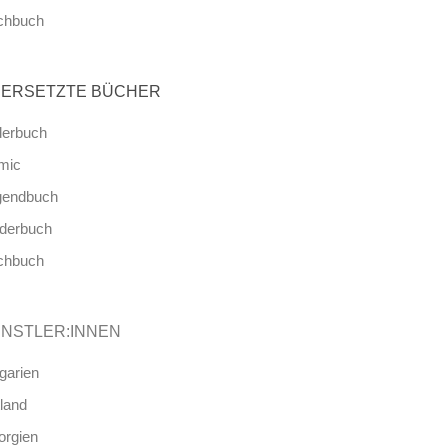
chbuch
ERSETZTE BÜCHER
derbuch
mic
gendbuch
nderbuch
chbuch
NSTLER:INNEN
garien
land
orgien