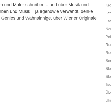
n und Maler schreiben – und über Musik und
Kro
arben und Musik – ja irgendwie verwandt, denke
Let
r Genies und Wahnsinnige, über Wiener Originale
Lit
No
Po
Ru
Ru
Ser
Slo
Sl
Ts
Übe
Ukr