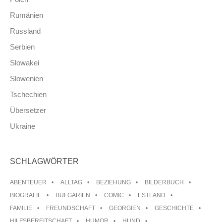
Rumänien
Russland
Serbien
Slowakei
Slowenien
Tschechien
Übersetzer
Ukraine
SCHLAGWÖRTER
ABENTEUER
ALLTAG
BEZIEHUNG
BILDERBUCH
BIOGRAFIE
BULGARIEN
COMIC
ESTLAND
FAMILIE
FREUNDSCHAFT
GEORGIEN
GESCHICHTE
HILFSBEREITSCHAFT
HUMOR
HUND