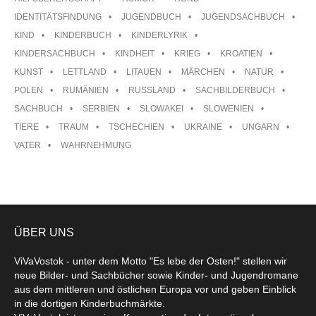
IDENTITÄTSFINDUNG
JUGENDBUCH
JUGENDSACHBUCH
KIND
KINDERBUCH
KINDERLYRIK
KINDERSACHBUCH
KINDHEIT
KRIEG
KROATIEN
KUNST
LETTLAND
LITAUEN
MÄRCHEN
NATUR
POLEN
RUMÄNIEN
RUSSLAND
SACHBILDERBUCH
SACHBUCH
SERBIEN
SLOWAKEI
SLOWENIEN
TIERE
TRAUM
TSCHECHIEN
UKRAINE
UNGARN
VATER
WAHRNEHMUNG
ÜBER UNS
ViVaVostok - unter dem Motto "Es lebe der Osten!" stellen wir
neue Bilder- und Sachbücher sowie Kinder- und Jugendromane
aus dem mittleren und östlichen Europa vor und geben Einblick
in die dortigen Kinderbuchmärkte.